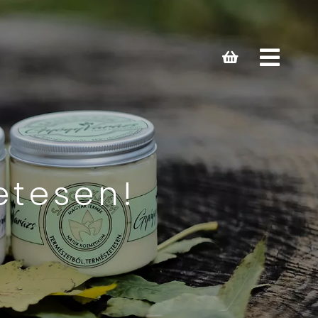
Open
main
menu
etesen!