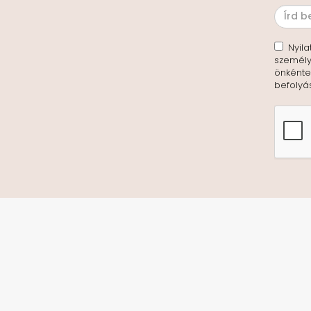
Nyila
személy
önkéntes
befolyá