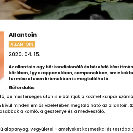
Allantoin
ALLANTOIN
2020. 04. 15.
Az allantoin egy bőrkondicionáló és bőrvédő készítmé
körében, így szappanokban, samponokban, sminkekbe
természetesen krémekben is megtalálható.
Előfordulás
ó, de mesterséges úton is előállítják a kozmetika ipar számá
kívül minden emlős vizeletében megtalálható az allantoin. 
ntosabbak a komló, a gesztenye és a medveszőlő.
llagú alapanyag. Vegyületei – amelyeket kozmetikai és testá