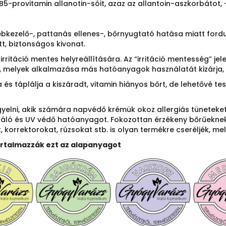
 B5-provitamin allanotin-sóit, azaz az allantoin-aszkorbátot, 
ebkezelő-, pattanás ellenes-, bőrnyugtató hatása miatt fordu
, biztonságos kivonat.
rritáció mentes helyreállítására. Az “irritáció mentesség” je
melyek alkalmazása más hatóanyagok használatát kizárja, po
s táplálja a kiszáradt, vitamin hiányos bőrt, de lehetővé tes
gyelni, akik számára napvédő krémük okoz allergiás tünetek
atáló és UV védő hatóanyagot. Fokozottan érzékeny bőrűekne
 korrektorokat, rúzsokat stb. is olyan termékre cseréljék, me
artalmazzák ezt az alapanyagot