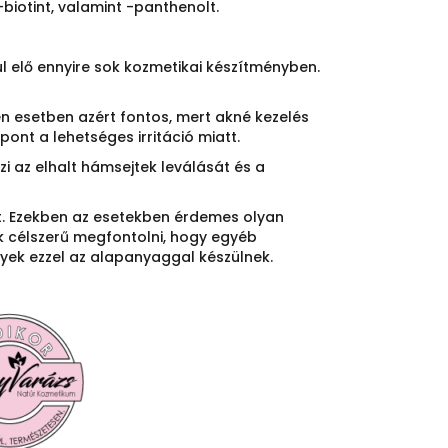
-biotint, valamint -panthenolt.
l elő ennyire sok kozmetikai készítményben.
len esetben azért fontos, mert akné kezelés
nt a lehetséges irritáció miatt.
zi az elhalt hámsejtek leválását és a
et. Ezekben az esetekben érdemes olyan
k célszerű megfontolni, hogy egyéb
lyek ezzel az alapanyaggal készülnek.