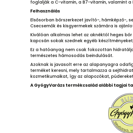
foglalják a C-vitamin, a B7-vitamin, valamint a
Felhasználás
Elsősorban bőrszerkezet javító-, hámképző-, s
Csecsemők és kisgyermekek számára is ajánlott
Kiválóan alkalmas lehet az aknéktól heges bőr i
kapcsán sokak szednek egyéb készítményeket, 
Ez a hatóanyag nem csak fokozottan hidratálja é
természetes hámosodás beindulását.
Azoknak is javasolt erre az alapanyagra odafi
terméket keresni, mely tartalmazza a sejthidr
kozmetikumaikat, így az alapozókat, púdereket,
A GyógyVarázs termékcsalád alábbi tagjai t