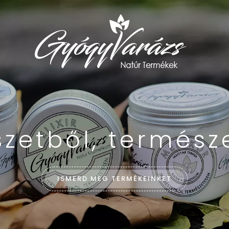
zetből, termész
ISMERD MEG TERMÉKEINKET