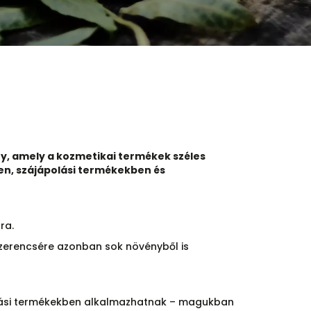
ny, amely a kozmetikai termékek széles
n, szájápolási termékekben és
ra.
Szerencsére azonban sok növényből is
polási termékekben alkalmazhatnak – magukban