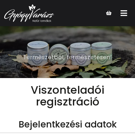
Open
main
menu
Természetből, természetesen!
Viszonteladói
regisztráció
Bejelentkezési adatok