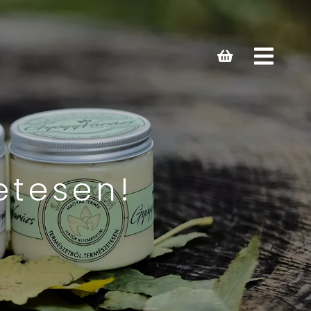
Open
main
menu
etesen!