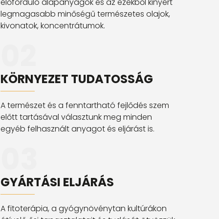
előforduló alapanyagok és az ezekből kinyert
legmagasabb minőségű természetes olajok,
kivonatok, koncentrátumok.
02
KÖRNYEZET TUDATOSSÁG
A természet és a fenntartható fejlődés szem
előtt tartásával választunk meg minden
egyéb felhasznált anyagot és eljárást is.
03
?
GYÁRTÁSI ELJÁRÁS
A fitoterápia, a gyógynövénytan kultúrákon