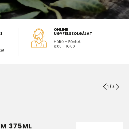
ONLINE
I
ÜGYFÉLSZOLGÁLAT
Hétfő – Péntek
8:00 - 16:00
et
/
1
3
ÉM 375ML