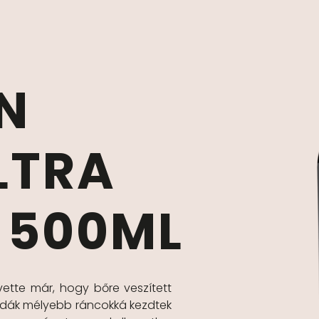
N
LTRA
 500ML
vette már, hogy bőre veszített
zdák mélyebb ráncokká kezdtek