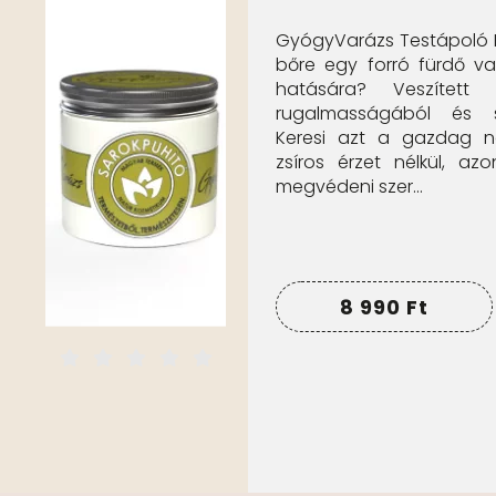
GyógyVarázs Testápoló K
bőre egy forró fürdő va
hatására? Veszített
rugalmasságából és s
Keresi azt a gazdag n
zsíros érzet nélkül, az
megvédeni szer...
8 990
Ft