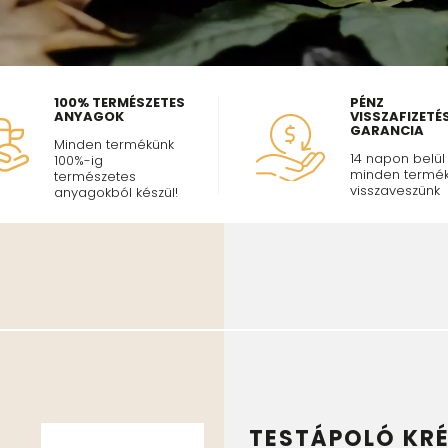
100% TERMÉSZETES
PÉNZ
ANYAGOK
VISSZAFIZETÉS
GARANCIA
Minden termékünk
14 napon belül
100%-ig
minden termék
természetes
visszaveszünk
anyagokból készül!
TESTÁPOLÓ KR