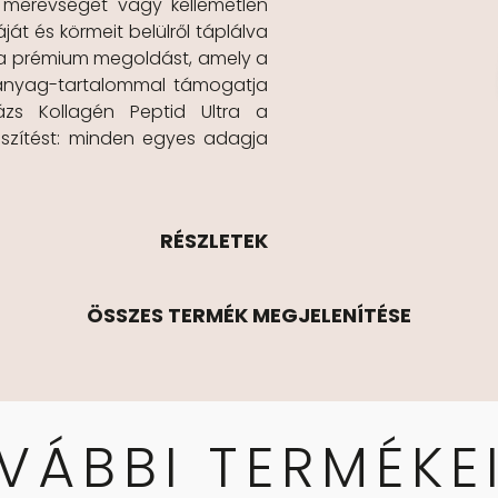
ti merevséget vagy kellemetlen
t és körmeit belülről táplálva
azt a prémium megoldást, amely a
anyag-tartalommal támogatja
ázs Kollagén Peptid Ultra a
észítést: minden egyes adagja
RÉSZLETEK
ÖSSZES TERMÉK MEGJELENÍTÉSE
VÁBBI TERMÉKE