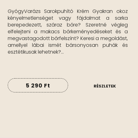
GyógyVarázs Sarokpuhító Krém Gyakran okoz
kényelmetlenséget vagy fájdalmat a sarka
berepedezett, száraz bőre? Szeretné végleg
elfelejteni a makacs bőrkeményedéseket és a
megvastagodott bőrfelszínt? Keresi a megoldást,
amellyel lábai ismét bársonyosan puhák és
esztétikusak lehetnek?...
5 290
Ft
RÉSZLETEK