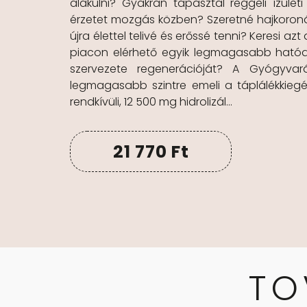
alakulni? Gyakran tapasztal reggeli ízüle
érzetet mozgás közben? Szeretné hajkoronájá
újra élettel telivé és erőssé tenni? Keresi 
piacon elérhető egyik legmagasabb ható
szervezete regenerációját? A Gyógyvar
legmagasabb szintre emeli a táplálékkieg
rendkívüli, 12 500 mg hidrolizál...
21 770
Ft
TO