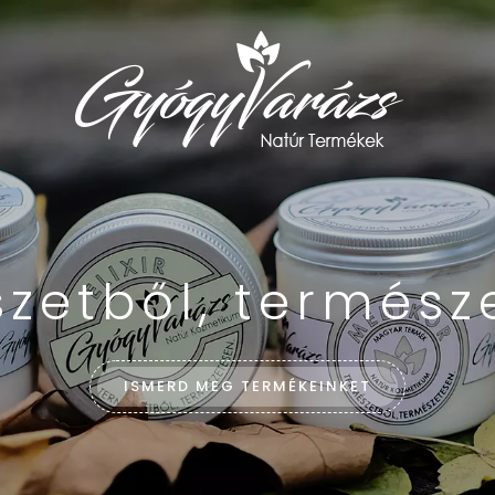
zetből, termész
ISMERD MEG TERMÉKEINKET