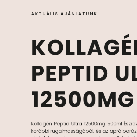
AKTUÁLIS AJÁNLATUNK
KOLLAGÉ
PEPTID U
12500MG
Kollagén Peptid Ultra 12500mg 500ml Észre
korábbi rugalmasságából, és az apró bará