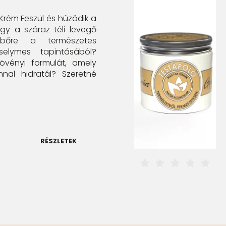
rém Feszül és húzódik a
gy a száraz téli levegő
 bőre a természetes
elymes tapintásából?
övényi formulát, amely
onnal hidratál? Szeretné
RÉSZLETEK