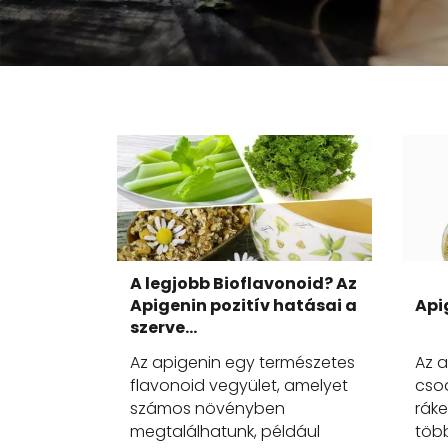
A legjobb Bioflavonoid? Az
Apigenin pozitív hatásai a
Api
szerve...
Az apigenin egy természetes
Az a
flavonoid vegyület, amelyet
cso
számos növényben
ráke
megtalálhatunk, például
töb