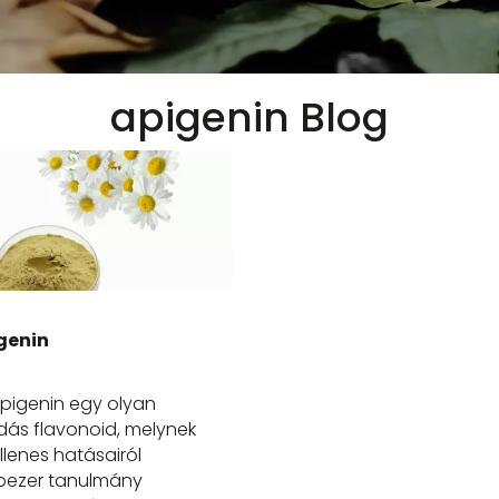
apigenin Blog
genin
pigenin egy olyan
dás flavonoid, melynek
llenes hatásairól
bezer tanulmány