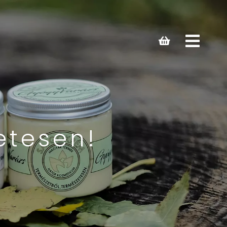
Open
main
menu
etesen!