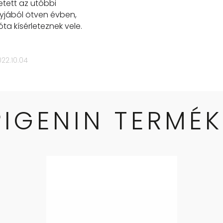
etett az utóbbi
yjából ötven évben,
ta kísérleteznek vele.
22.10.04
PIGENIN TERMÉK