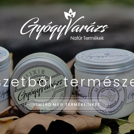
zetből, termész
ISMERD MEG TERMÉKEINKET