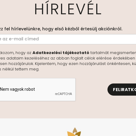
HÍRLEVÉL
zz fel hírlevelünkre, hogy első kézből értesülj akciónkról.
tkozom, hogy az
Adatkezelési tájékoztató
tartalmát megismerte
es adataim kezeléséhez az abban foglalt célok elérése érdekében
en hozzájárulok. Kijelentem, hogy ezen hozzájárulást önkéntesen, kü
s nélkül tettem meg.
FELIRATK