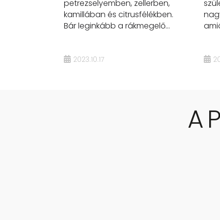
petrezselyemben, zellerben,
szül
kamillában és citrusfélékben.
nag
Bár leginkább a rákmegelő...
amió
2023.10.17
20
A