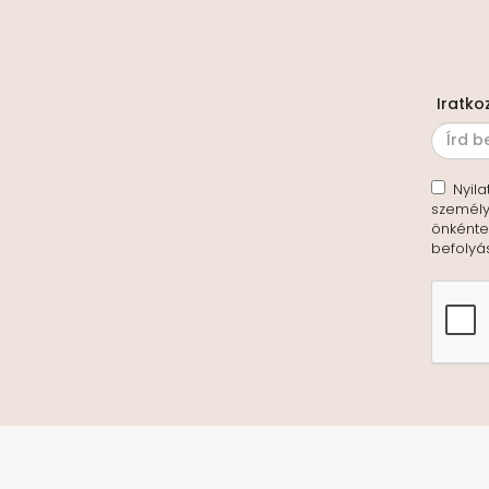
Iratko
Nyila
személy
önkéntes
befolyá