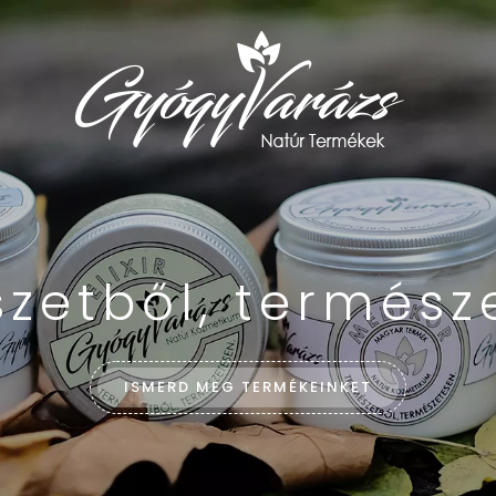
zetből, termész
ISMERD MEG TERMÉKEINKET