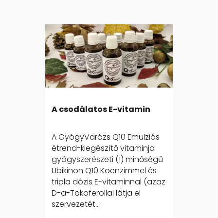
A csodálatos E-vitamin
A GyógyVarázs Q10 Emulziós
étrend-kiegészítő vitaminja
gyógyszerészeti (!) minőségű
Ubikinon Q10 Koenzimmel és
tripla dózis E-vitaminnal (azaz
D-a-Tokoferollal látja el
szervezetét...