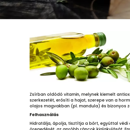
Zsírban oldódó vitamin, melynek kiemelt antioxi
szerkezetét, erősíti a hajat, szerepe van a ho
olajos magvakban (pl. mandula) és bizonyos z
Felhasználás
Hidratálja, ápolja, tisztítja a bőrt, egyúttal véd
öregedését, az apróbb ráncok kialakulását. Eny