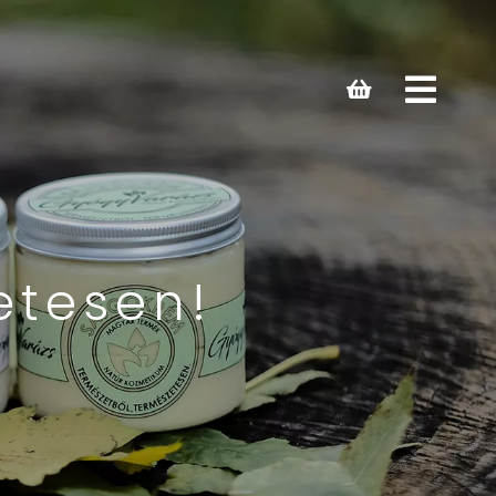
Open
main
menu
etesen!