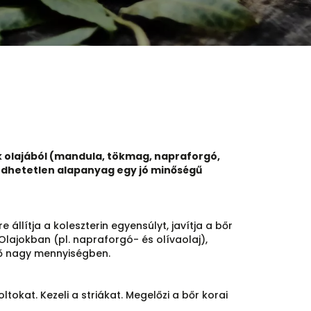
 olajából (mandula, tökmag, napraforgó,
ngedhetetlen alapanyag egy jó minőségű
llítja a koleszterin egyensúlyt, javítja a bőr
Olajokban (pl. napraforgó- és olívaolaj),
lő nagy mennyiségben.
oltokat. Kezeli a striákat. Megelőzi a bőr korai