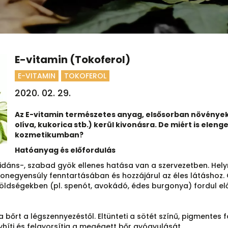
E-vitamin (Tokoferol)
E-VITAMIN
TOKOFEROL
2020. 02. 29.
Az E-vitamin természetes anyag, elsősorban növények
olíva, kukorica stb.) kerül kivonásra. De miért is ele
kozmetikumban?
Hatóanyag és előfordulás
dáns-, szabad gyök ellenes hatása van a szervezetben. Helyre á
rmonegyensúly fenntartásában és hozzájárul az éles látáshoz. 
öldségekben (pl. spenót, avokádó, édes burgonya) fordul e
i a bőrt a légszennyezéstől. Eltünteti a sötét színű, pigmentes f
híti és felgyorsítja a megégett bőr gyógyulását.