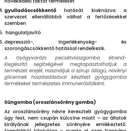
növekedési faktor termelését
gyulladáscsökkentő
hatását kiaknázva a
szervezet ellenállóbbá válhat a fertőzésekkel
szemben
hangulatjavító
depresszió-, ingerlékenység- és
szorongáscsökkentő hatással rendelkezik.
A Gyógyvarázs pecsétviaszgomba étrend-
kiegészítő segítségével megtapasztalhatjuk a
természet erejét. Használjuk a szirup állagú, növényi
glicerinek hozzáadásával készített gyógygomba
termékeket természetes immunerősítőként.
Süngomba (oroszlánsörény gomba)
Az oroszlánsörény névre keresztelt gyógygomba
úgy fest, nem csupán külcsíne miatt – az állatok
királyának jellegzetes sörényére emlékeztető
formájából kifolyólag – nyerte el ezen frappáns