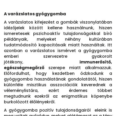
A varázslatos gyógygomba
A varázslatos kifejezést a gombák viszonylatában
idézőjelek között kellene használnunk, hiszen
ismeretesek pszichoaktív tulajdonságokkal bíró
példányaik, melyeket néhány kultúrában
tudatmódosító kapacitásaik miatt használtak. Itt
azonban a varázslatos ismérvet a gyógygomba
emberi szervezetre gyakorolt
jótékony,
immunerősítő,
egészségmegőrző
szerepe miatt alkalmazzuk.
Előfordulhat, hogy kezdetben ódzkodunk a
gyógygomba használatának gondolatától, hiszen
különféle misztikus asszociációk keverednek a
véleménylistára, ezért érdemes többet
megtudnunk ezekről az enigmatikus köpenybe
burkolózott élőlényekről.
A gyógygomba pozitív tulajdonságairól eleink is
meg voltak győződve, melyet alátámaszt az a tény