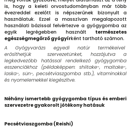
is, hogy a keleti orvostudományban már több
évezreddel ezelőtt is népszerűnek bizonyult a
használatuk. Ezzel a masszívan megalapozott
használati bázissal felvértezve a gyógygomba az
egyik legrégebben használt
természetes
egészségmegőrző gyógyír
ként tartható számon.
A Gyógyvarázs egyedi natúr termékeivel
erősíthetjük szervezetünket, hozzájutva a
legkedvezőbb hatással rendelkező gyógygomba
esszenciákhoz (példaképpen: shiitake-, maitake-,
laska-, sün-, pecsétviaszgomba stb.), vitaminokkal
és nyomelemekkel kiegészítve.
Néhány ismertebb gyógygomba típus és emberi
szervezetre gyakorolt jótékony hatásuk
Pecsétviaszgomba (Reishi)