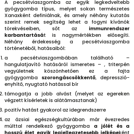
A pecsétviaszgomba az egyik legkedveltebb
gyógygomba típus, melyet sokan természetes
Xanaxként definiálnak, és amely néhány kutatás
szerint remek segítség lehet a fogyni kívánók
törekvéseiben, sőt az
immunrendszer
karbantartásá
t is nagymértékben elősegíti.
Néhány érdekesség a pecsétviaszgomba
történetéből, hatásaiból:
a pecsétviaszgombában található –
hangulatjavító hatásáról ismeretes – , triterpén
vegyületnek köszönhetően ez a fajta
gyógygomba
szorongáscsökkentő
, depresszió-
enyhítő, nyugtató hatással bír
támogatja a jobb alvást (melyet az egereken
végzett kísérletek is alátámasztanak)
pozitív hatást gyakorol az idegrendszerre
az ázsiai egészségkultúrában már évezredes
múlttal rendelkező gyógygomba
a jólét és a
hosszú élet egyik legjellegzetesebb jelképe
ként