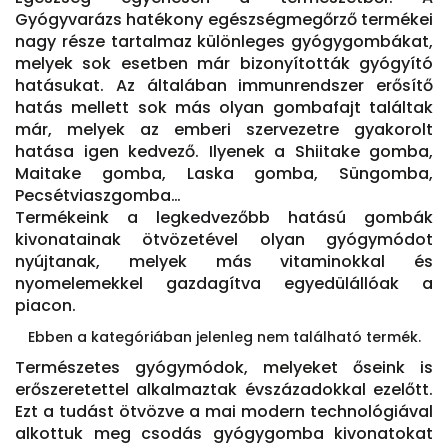
Gyógyvarázs hatékony egészségmegőrző termékei
nagy része tartalmaz különleges gyógygombákat,
melyek sok esetben már bizonyították gyógyító
hatásukat. Az általában immunrendszer erősítő
hatás mellett sok más olyan gombafajt találtak
már, melyek az emberi szervezetre gyakorolt
hatása igen kedvező. Ilyenek a Shiitake gomba,
Maitake gomba, Laska gomba, Süngomba,
Pecsétviaszgomba…
Termékeink a legkedvezőbb hatású gombák
kivonatainak ötvözetével olyan gyógymódot
nyújtanak, melyek más vitaminokkal és
nyomelemekkel gazdagítva egyedülállóak a
piacon.
Ebben a kategóriában jelenleg nem található termék.
Természetes gyógymódok, melyeket őseink is
erőszeretettel alkalmaztak évszázadokkal ezelőtt.
Ezt a tudást ötvözve a mai modern technológiával
alkottuk meg csodás gyógygomba kivonatokat