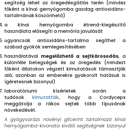
segítség lehet az öregedésgátlás terén (mindez
főként a kínai gernyógomba gazdag antioxidáns-
tartalmának köszönhető)
a kínai hernyógomba étrend-kiegészítő
használata elősegíti a memória javulását
ugyancsak antioxidáns-tartalma segíthet a
szabad gyökök semlegesítésében
használatával
megelőzhető a sejtkárosodás
, a
különféle betegségek és az öregedés (mindezt
főként állatokon végzett kimutatások támasztják
alá, azonban az emberekre gyakorolt hatásuk is
ígéretesnek bizonyul)
laboratóriumi kísérletek során a
tudósok
kimutatták
, hogy a Cordyceps
meggátolja a rákos sejtek több típusának
növekedését.
A gyógyvarázs növényi glicerint tartalmazó kínai
hernyógomba-kivonata kiváló segítségnek bizonyul