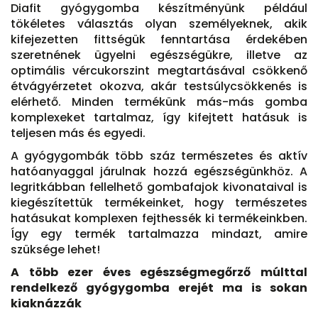
Diafit gyógygomba készítményünk például
tökéletes választás olyan személyeknek, akik
kifejezetten fittségük fenntartása érdekében
szeretnének ügyelni egészségükre, illetve az
optimális vércukorszint megtartásával csökkenő
étvágyérzetet okozva, akár testsúlycsökkenés is
elérhető. Minden termékünk más-más gomba
komplexeket tartalmaz, így kifejtett hatásuk is
teljesen más és egyedi.
A gyógygombák több száz természetes és aktív
hatóanyaggal járulnak hozzá egészségünkhöz. A
legritkábban fellelhető gombafajok kivonataival is
kiegészítettük termékeinket, hogy természetes
hatásukat komplexen fejthessék ki termékeinkben.
Így egy termék tartalmazza mindazt, amire
szüksége lehet!
A több ezer éves egészségmegőrző múlttal
rendelkező gyógygomba erejét ma is sokan
kiaknázzák