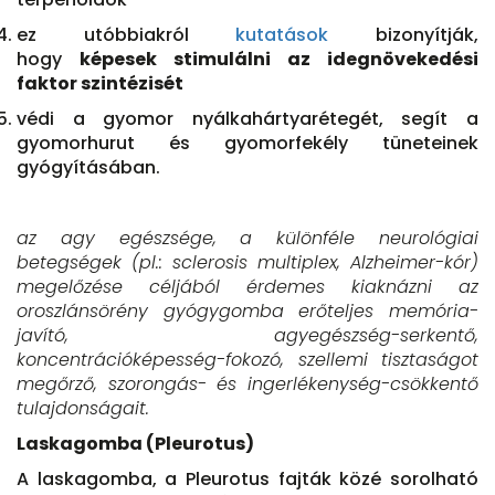
ez utóbbiakról
kutatások
bizonyítják,
hogy
képesek stimulálni az idegnövekedési
faktor szintézisét
védi a gyomor nyálkahártyarétegét, segít a
gyomorhurut és gyomorfekély tüneteinek
gyógyításában.
az agy egészsége, a különféle neurológiai
betegségek (pl.: sclerosis multiplex, Alzheimer-kór)
megelőzése céljából érdemes kiaknázni az
oroszlánsörény gyógygomba erőteljes memória-
javító, agyegészség-serkentő,
koncentrációképesség-fokozó, szellemi tisztaságot
megőrző, szorongás- és ingerlékenység-csökkentő
tulajdonságait.
Laskagomba (Pleurotus)
A laskagomba, a Pleurotus fajták közé sorolható