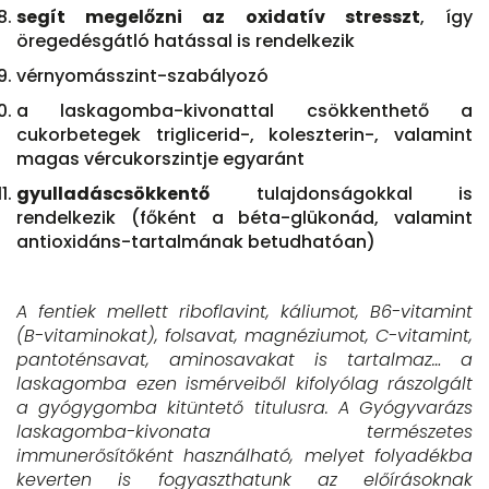
segít megelőzni az oxidatív stresszt
, így
öregedésgátló hatással is rendelkezik
vérnyomásszint-szabályozó
a laskagomba-kivonattal csökkenthető a
cukorbetegek triglicerid-, koleszterin-, valamint
magas vércukorszintje egyaránt
gyulladáscsökkentő
tulajdonságokkal is
rendelkezik (főként a béta-glükonád, valamint
antioxidáns-tartalmának betudhatóan)
A fentiek mellett riboflavint, káliumot, B6-vitamint
(B-vitaminokat), folsavat, magnéziumot, C-vitamint,
pantoténsavat, aminosavakat is tartalmaz… a
laskagomba ezen ismérveiből kifolyólag rászolgált
a gyógygomba kitüntető titulusra. A Gyógyvarázs
laskagomba-kivonata természetes
immunerősítőként használható, melyet folyadékba
keverten is fogyaszthatunk az előírásoknak