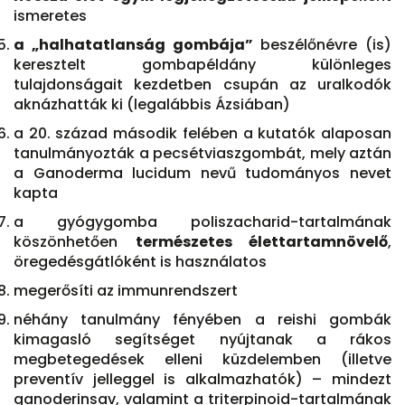
ismeretes
a „halhatatlanság gombája”
beszélőnévre (is)
keresztelt gombapéldány különleges
tulajdonságait kezdetben csupán az uralkodók
aknázhatták ki (legalábbis Ázsiában)
a 20. század második felében a kutatók alaposan
tanulmányozták a pecsétviaszgombát, mely aztán
a Ganoderma lucidum nevű tudományos nevet
kapta
a gyógygomba poliszacharid-tartalmának
köszönhetően
természetes élettartamnövelő
,
öregedésgátlóként is használatos
megerősíti az immunrendszert
néhány tanulmány fényében a reishi gombák
kimagasló segítséget nyújtanak a rákos
megbetegedések elleni küzdelemben (illetve
preventív jelleggel is alkalmazhatók) – mindezt
ganoderinsav, valamint a triterpinoid-tartalmának