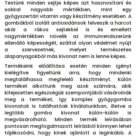
Testünk minden sejtje képes azt hasznosítani és
sokkal nagyobb mértékben, mint egy
gyógyszertári vitamin vagy készítmény esetében. A
gombákból izolált antioxidánsok felveszik a harcot
akár a rákos sejtekkel is és emellett
nagymértékben növelik az immunrendszerünk
ellenálló képességét, ezáltal olyan védelmet nyújt
a szervezetnek, melyet természetes
alapanyagokból más kivonat nem is lenne képes.
Termékeink előállítása esetén minden igényt
kielégítve figyeltünk arra, hogy mindenki
megtalálhassa megfelelő készítményt. Külön
terméket alkottunk meg azok számára, akik
kifejezetten egészségük szempontjából vásárolnák
meg a terméket, így komplex gyógygomba
kivonatok is találhatóak kínálatunkban, illetve a
legtöbb gomba kivonat külön-külön is
megvásárolható. Minden termék leírásában
pontosan megfogalmazott leírásból könnyen lehet
tájékozódni, hogy kinek ajánlott a leginkább. A