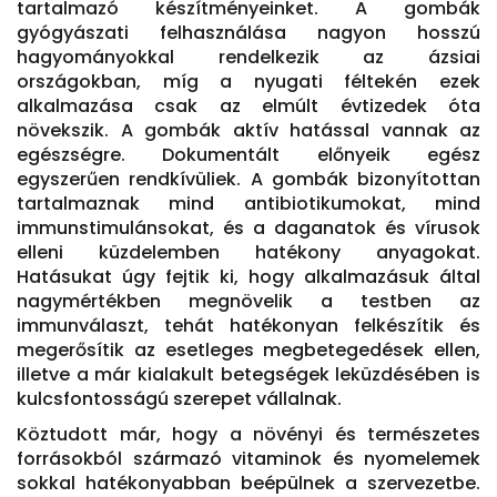
tartalmazó készítményeinket. A gombák
gyógyászati felhasználása nagyon hosszú
hagyományokkal rendelkezik az ázsiai
országokban, míg a nyugati féltekén ezek
alkalmazása csak az elmúlt évtizedek óta
növekszik. A gombák aktív hatással vannak az
egészségre. Dokumentált előnyeik egész
egyszerűen rendkívüliek. A gombák bizonyítottan
tartalmaznak mind antibiotikumokat, mind
immunstimulánsokat, és a daganatok és vírusok
elleni küzdelemben hatékony anyagokat.
Hatásukat úgy fejtik ki, hogy alkalmazásuk által
nagymértékben megnövelik a testben az
immunválaszt, tehát hatékonyan felkészítik és
megerősítik az esetleges megbetegedések ellen,
illetve a már kialakult betegségek leküzdésében is
kulcsfontosságú szerepet vállalnak.
Köztudott már, hogy a növényi és természetes
forrásokból származó vitaminok és nyomelemek
sokkal hatékonyabban beépülnek a szervezetbe.