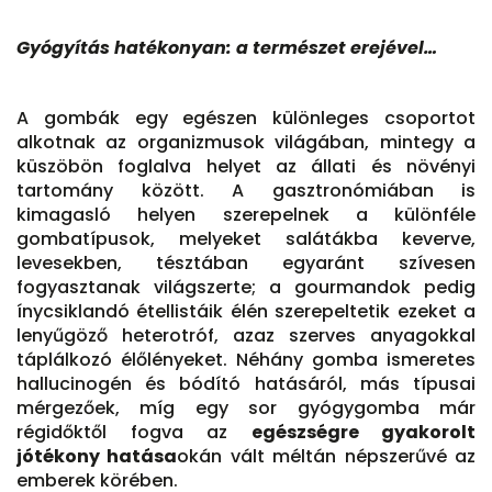
Gyógyítás hatékonyan: a természet erejével…
A gombák egy egészen különleges csoportot
alkotnak az organizmusok világában, mintegy a
küszöbön foglalva helyet az állati és növényi
tartomány között. A gasztronómiában is
kimagasló helyen szerepelnek a különféle
gombatípusok, melyeket salátákba keverve,
levesekben, tésztában egyaránt szívesen
fogyasztanak világszerte; a gourmandok pedig
ínycsiklandó étellistáik élén szerepeltetik ezeket a
lenyűgöző heterotróf, azaz szerves anyagokkal
táplálkozó élőlényeket. Néhány gomba ismeretes
hallucinogén és bódító hatásáról, más típusai
mérgezőek, míg egy sor gyógygomba már
régidőktől fogva az
egészségre gyakorolt
jótékony hatása
okán vált méltán népszerűvé az
emberek körében.