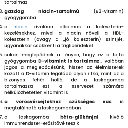
tartalmaz
gazdag niacin-tartalmú
(B3-vitamin)
gyógygomba
a
niacin
kiválóan alkalmas a koleszterin-
kezelésekhez, mivel a niacin növeli a HDL-
koleszterin (avagy a „jó koleszterin) szintjét,
ugyanakkor csökkenti a triglicerideket
sokan meglepődnek a tényen, hogy ez a fajta
gyógygomba
D-vitamint is tartalmaz
… valóban
jogos a meglepődésünk, hiszen az élelmiszerek
között a D-vitamin legalább olyan ritka, mint az a
bizonyos fehér holló, de a laskagomba
tartalmazza ezt a szervezet számára
nélkülözhetetlen vitamint is
a vörösvérsejtekhez szükséges vas
is
megtalálható a laskagombában
a laskagomba
béta-glükánjai
kiváló
immunrendszer-erősítővé teszik