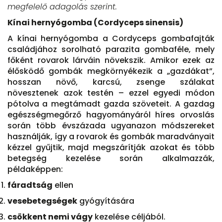
megfelelő adagolás szerint.
Kínai hernyógomba (Cordyceps sinensis)
A kínai hernyógomba a Cordyceps gombafajták
családjához sorolható parazita gombaféle, mely
főként rovarok lárváin növekszik. Amikor ezek az
élősködő gombák megkörnyékezik a „gazdákat”,
hosszan növő, karcsú, zsenge szálakat
növesztenek azok testén – ezzel egyedi módon
pótolva a megtámadt gazda szöveteit. A gazdag
egészségmegőrző hagyományáról híres orvoslás
során több évszázada ugyanazon módszereket
használják, így a rovarok és gombák maradványait
kézzel gyűjtik, majd megszárítják azokat és több
betegség kezelése során alkalmazzák,
példaképpen:
fáradtság
ellen
vesebetegségek
gyógyítására
csökkent nemi vágy
kezelése céljából.