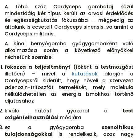
A több száz Cordyceps gombafaj közül
mindezidáig két típus került az orvosi érdeklődés
és egészségkutatás fókuszába – mégpedig az
általunk is ecsetelt Cordyceps sinensis, valamint a
Cordyceps militaris.
A kínai hernyógomba gyógygombaként való
alkalmazása során a következő előnyökkel
nézhetünk szembe:
fokozza a teljesítményt
(főként a testmozgást
illetően) – mivel a
kutatások
alapján a
Cordycepsről kiderült, hogy növeli a szervezet
adenozin-trifoszfát termelését, mely molekula
nélkülözhetetlen az energia izmokhoz történő
eljutásához
kiváló hatást gyakorol a
test
oxigénfelhasználási
módjára
ez a gyógygomba
szenolitikus
tulajdonságokkal
is rendelkezik, azaz nagy