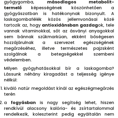
gyógygomba,
másodlagos metabolit-
termelő
képességének köszönhetően a
gyógyászatban is hatékonynak bizonyult. A
laskagombafélék közös jellemvonásai közé
tartozik az, hogy
antioxidánsban gazdag
ok, tele
vannak vitaminokkal, sőt az ásványi anyagokkal
sem bánnak szűkmarkúan, ekként bőségesen
hozzájárulnak a szervezet egészségének
megőrzéséhez, illetve természetes pajzsként
szolgálnak a betegségekkel szembeni
védelemben.
Milyen gyógyhatásokkal bír a laskagomba?
Lássunk néhány kiragadást a teljesség igénye
nélkül:
kiváló natúr megoldást kínál az egészégmegőrzés
terén
a
fogyásban
is nagy segítség lehet, hiszen
rendkívül alacsony kalória- és zsírtartalommal
rendelkezik, koleszterint pedig egyáltalán nem