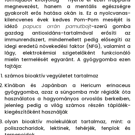
megnevezést, hanem a mentális egészségre
gyakorolt erős hatása okán is. Ez a nyolcvanas-
kilencvenes évek kedves Pom-Pom meséjét is
idéző
papucs orrán pamutbojt
-szerű gomba
gazdag antioxidáns-tartalmával erősíti az
immunrendszert, mindemellett pedig elősegíti az
idegi eredetű növekedési faktor (NFG), valamint a
lágy, elektrokémiai szigetelőként funkcionáló
mielin termelését egyaránt. A gyógygomba ezen
fajtája:
számos bioaktív vegyületet tartalmaz
Kínában és Japánban a Hericum erinaceus
gyógygomba, azaz a süngomba már régidők óta
használatos a hagyományos orvoslás berkeiben,
jelenleg pedig a világ számos részén táplálék-
kiegészítőként használják
olyan bioaktív molekulákat tartalmaz, mint: a
poliszacharidok, lektinek, fehérjék, fenplok és
terpenoidok