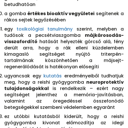
betudhatóan
a gomba
értékes bioaktív vegyületei
segítenek a
rákos sejtek legyőzésében
egy
toxikológiai tanulmány
szerint, melyben a
tudósok a pecsétviaszgomba
májkárosodás-
visszafordító
hatását helyezték górcső alá, fény
derült arra, hogy a rák elleni küzdelemben
kimagasló segítséget nyújtó triterpén-
tartalmának köszönhetően a májsejt-
regenerálódását is hatékonyan elősegíti
ugyancsak egy
kutatás
eredményeiből tudhatjuk
meg, hogy a reishi gyógygomba
neuroprotektív
tulajdonságokkal
is rendelkezik – ezért nagy
segítséget jelenthez a memória-javításban,
valamint az öregedéssel összefonódó
betegségekkel szembeni védelemben egyaránt
ez utóbbi kutatásból kiderült, hogy a reishi
gyógygomba kivonat előmozdítja az idegi