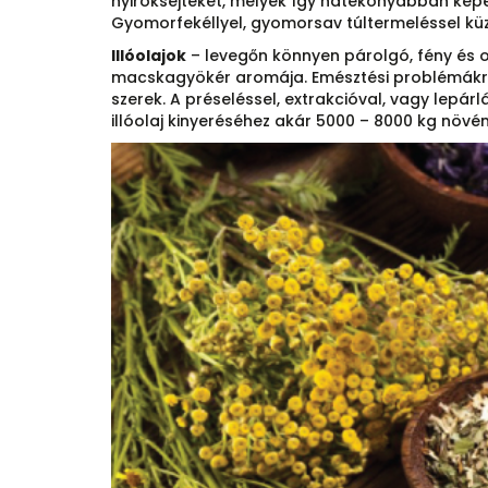
nyiroksejteket, melyek így hatékonyabban kép
Gyomorfekéllyel, gyomorsav túltermeléssel k
Illóolajok
– levegőn könnyen párolgó, fény és 
macskagyökér aromája. Emésztési problémákra a
szerek. A préseléssel, extrakcióval, vagy lepár
illóolaj kinyeréséhez akár 5000 – 8000 kg növén