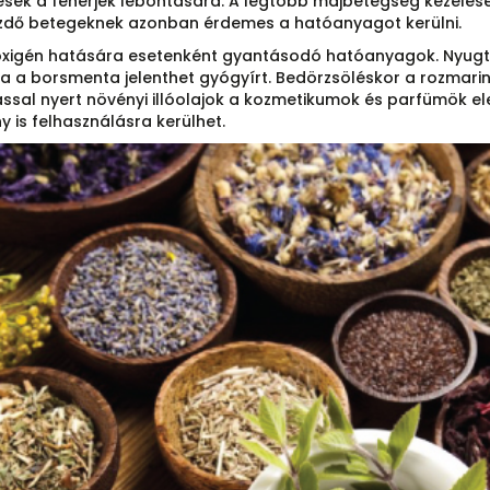
esek a fehérjék lebontására. A legtöbb májbetegség kezelé
üzdő betegeknek azonban érdemes a hatóanyagot kerülni.
oxigén hatására esetenként gyantásodó hatóanyagok. Nyugta
 borsmenta jelenthet gyógyírt. Bedörzsöléskor a rozmaring é
lással nyert növényi illóolajok a kozmetikumok és parfümök ele
y is felhasználásra kerülhet.