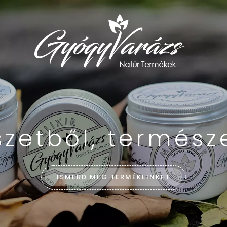
zetből, termész
ISMERD MEG TERMÉKEINKET