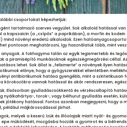
lábbi csoportokat képezhetjük:
ént tartalmazó szerves vegyület. Sok alkaloid hatással van 
l a kapszaicin (a „csípős” a paprikában), a morfin és kodein 
l) mind növényi eredetű alkaloidok. Ezen hatóanyagcsoportot
het pontosan meghatározni, így használatuk több, mint vesz
anyagok. A fokhagyma talán az egyik legismertebb és legős
ak a piramisépítő munkásoknak egészségmegőrzési céllal. Az 
atásos lehet. Sok állat is „felismerte” a növények ilyen hat
ibiotikumok előnye, hogy a gyógyszerekkel ellentétben mellé
vényi antibiotikumok hatása gyengébb, mint a szintetikusan fe
a kórokozókra vannak hatással és akár rendszeresen, egészsé
ak. Elsősorban gyulladáscsökkentő és vérzéscsillapító hatású
eg nyálkahártya-, torok-, vagy bélhurut gyulladás esetén, kü
nek jótékony hatással. Fontos azonban megjegyezni, hogy a
 például májkárosodással járhat.
k, melyek a keserű ízük és illóolajaik miatt nyál- és gyomo
z epe működését, mozgásba hozzák a gyomrot és a bélrendsze