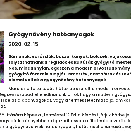
Gyógynövény hatóanyagok
2020. 02. 15.
Sámánok, varázslók, boszorkányok, bölcsek, vajákosas
folytathatnánk a régi idők és kultúrák gyógyító mest
Nos, mindannyian, egészen a modern orvostudomány ki
gyógyító főzeteik alapját. Ismerték, használták és to
elemei voltak a gyógynövény hatóanyagok.
Mára ez a fajta tudás háttérbe szorult a modern orvostu
j! Mégsem szabad elfeledkeznünk arról, hogy a modern gyógysz
rzi be az alapanyagokat, vagy a természetet másolja, amikor
at.
lítására képes a „természet”? Ezt a kérdést járjuk körbe je
, hogy bárki könnyebben kiigazodhasson a fitoterápia varázs
elően a gyógynövények hatóanyagait, hatásmechanizmusát, v