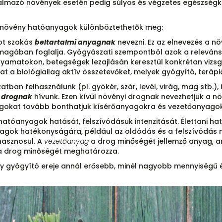
talmazó növények esetén pedig súlyos és végzetes egészségk
ynövény hatóanyagok különböztethetők meg:
ot szokás
beltartalmi anyagnak
nevezni. Ez az elnevezés a n
magában foglalja. Gyógyászati szempontból azok a releváns 
olyamatokon, betegségek lezajlásán keresztül konkrétan vizsg
a biológiailag aktív összetevőket, melyek gyógyító, terápi
ban felhasználunk (pl. gyökér, szár, levél, virág, mag stb.),
 drognak
hívunk. Ezen kívül növényi drognak nevezhetjük a nö
 anyagokat tovább bonthatjuk kísérőanyagokra és vezetőanyago
 hatóanyagok hatását, felszívódásuk intenzitását. Élettani ha
agok hatékonyságára, például az oldódás és a felszívódás 
hasznosul. A
vezetőanyag
a drog minőségét jellemző anyag, a
 a drog minőségét meghatározza.
 gyógyító ereje annál erősebb, minél nagyobb mennyiségű é