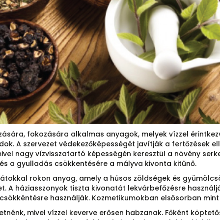
sára, fokozására alkalmas anyagok, melyek vízzel érintkezve
k. A szervezet védekezőképességét javítják a fertőzések ell
vel nagy vízvisszatartó képességén keresztül a növény serk
és a gyulladás csökkentésére a mályva kivonta kitűnő.
drátokkal rokon anyag, amely a húsos zöldségek és gyümölcsö
et. A háziasszonyok tiszta kivonatát lekvárbefőzésre használ
 csökkéntésre használják. Kozmetikumokban elsősorban mint 
tnénk, mivel vízzel keverve erősen habzanak. Főként köptet