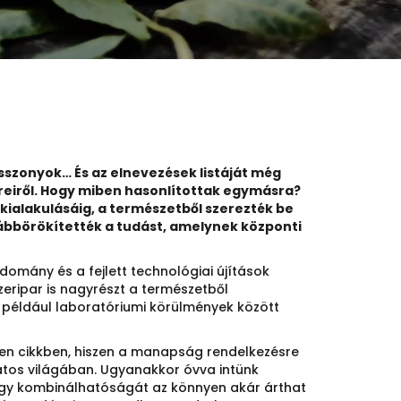
szonyok… És az elnevezések listáját még
ereiről. Hogy miben hasonlítottak egymásra?
alakulásáig, a természetből szerezték be
vábbörökítették a tudást, amelynek központi
domány és a fejlett technológiai újítások
eripar is nagyrészt a természetből
 például laboratóriumi körülmények között
len cikkben, hiszen a manapság rendelkezésre
latos világában. Ugyanakkor óvva intünk
agy kombinálhatóságát az könnyen akár árthat