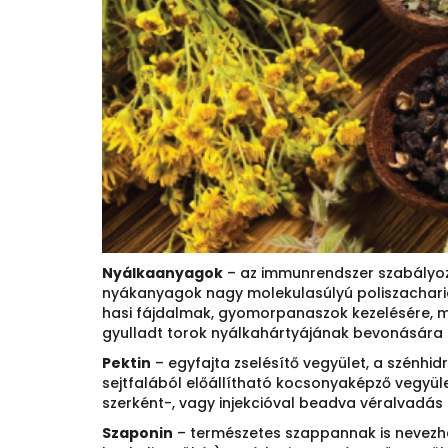
Nyálkaanyagok
– az immunrendszer szabályozá
nyákanyagok nagy molekulasúlyú poliszacharido
hasi fájdalmak, gyomorpanaszok kezelésére, mi
gyulladt torok nyálkahártyájának bevonására 
Pektin
– egyfajta zselésítő vegyület, a szénhi
sejtfalából előállítható kocsonyaképző vegyül
szerként-, vagy injekcióval beadva véralvadás
Szaponin
– természetes szappannak is nevezhe