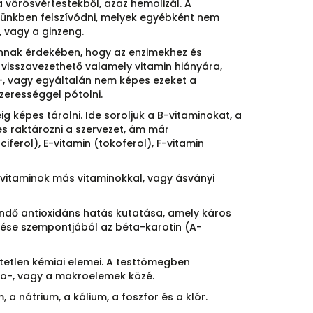
 vörösvértestekből, azaz hemolizál. A
rünkben felszívódni, melyek egyébként nem
, vagy a ginzeng.
annak érdekében, hogy az enzimekhez és
visszavezethető valamely vitamin hiányára,
-, vagy egyáltalán nem képes ezeket a
zerességgel pótolni.
 képes tárolni. Ide soroljuk a B-vitaminokat, a
es raktározni a szervezet, ám már
ciferol), E-vitamin (tokoferol), F-vitamin
s vitaminok más vitaminokkal, vagy ásványi
endő antioxidáns hatás kutatása, amely káros
ése szempontjából az béta-karotin (A-
tetlen kémiai elemei. A testtömegben
ro-, vagy a makroelemek közé.
a nátrium, a kálium, a foszfor és a klór.