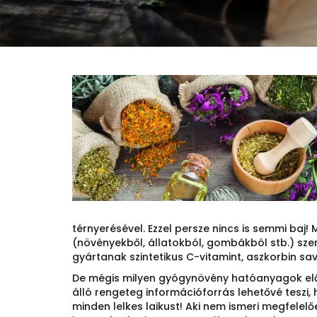
térnyerésével. Ezzel persze nincs is semmi ba
(növényekből, állatokból, gombákból stb.) sze
gyártanak szintetikus C-vitamint, aszkorbin sav
De mégis milyen gyógynövény hatóanyagok előál
álló rengeteg információforrás lehetővé teszi
minden lelkes laikust! Aki nem ismeri megfel