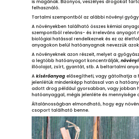
is magának. Bizonyos, veszélyes drogokat tar
felhasználó.
Tartalmi szempontból az alábbi növényi gyóg
A növényekben található összes kémiai anyag
szempontból releváns- és irreleváns anyagot 
biológiai hatással rendelkeznek és ez az életf
anyagokon belül hatóanyagnak nevezzük azokat 
A növényeknek azon részeit, melyet a gyógyászat
a legtöbb hatóanyagot koncentrálják,
növényi
illóolajat, zsírt, gyantát, stb. A beltartalmi
A
kísérőanyag
elősegítheti, vagy gátolhatja a
jelenlétük mindenképp hatással van a hatóany
adott drog például gyorsabban, vagy jobban 
hatóanyaggal, mégis jelenléte és mennyisége
Általánosságban elmondható, hogy egy növény
csoport található benne.