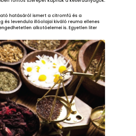
sében fontos szerepet kapnak a keserűanyagok.
tó hatásáról ismert a citromfű és a
s levendula illóolajai kiváló reuma ellenes
ngedhetetlen alkotóelemei is. Egyetlen liter