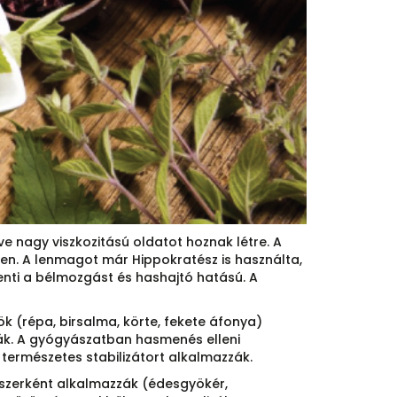
 nagy viszkozitású oldatot hoznak létre. A
en. A lenmagot már Hippokratész is használta,
enti a bélmozgást és hashajtó hatású. A
k (répa, birsalma, körte, fekete áfonya)
ják. A gyógyászatban hasmenés elleni
természetes stabilizátort alkalmazzák.
őszerként alkalmazzák (édesgyökér,