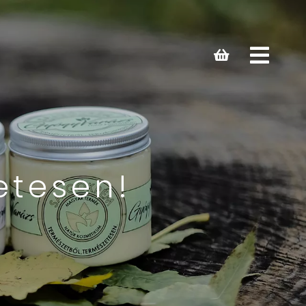
Open
main
menu
etesen!