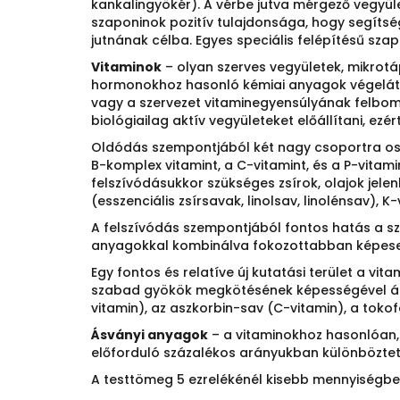
kankalingyökér). A vérbe jutva mérgező vegyül
szaponinok pozitív tulajdonsága, hogy segíts
jutnának célba. Egyes speciális felépítésű sza
Vitaminok
– olyan szerves vegyületek, mikrot
hormonokhoz hasonló kémiai anyagok végeláthat
vagy a szervezet vitaminegyensúlyának felbom
biológiailag aktív vegyületeket előállítani, ez
Oldódás szempontjából két nagy csoportra oszth
B-komplex vitamint, a C-vitamint, és a P-vitam
felszívódásukkor szükséges zsírok, olajok jelenl
(esszenciális zsírsavak, linolsav, linolénsav), K-
A felszívódás szempontjából fontos hatás a szi
anyagokkal kombinálva fokozottabban képese
Egy fontos és relatíve új kutatási terület a 
szabad gyökök megkötésének képességével áll
vitamin), az aszkorbin-sav (C-vitamin), a tokof
Ásványi anyagok
– a vitaminokhoz hasonlóan,
előforduló százalékos arányukban különböztet
A testtömeg 5 ezrelékénél kisebb mennyiségben 