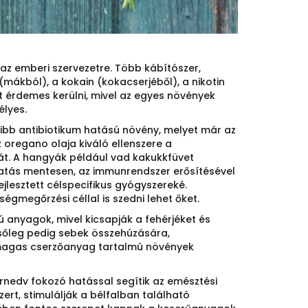
az emberi szervezetre. Több kábítószer,
(mákból), a kokain (kokacserjéből), a nikotin
 érdemes kerülni, mivel az egyes növények
élyes.
ibb antibiotikum hatású növény, melyet már az
oregano olaja kiváló ellenszere a
ását. A hangyák például vad kakukkfüvet
khatás mentesen, az immunrendszer erősítésével
jlesztett célspecifikus gyógyszereké.
gmegőrzési céllal is szedni lehet őket.
 anyagok, mivel kicsapják a fehérjéket és
lsőleg pedig sebek összehúzására,
 magas cserzőanyag tartalmú növények
rnedv fokozó hatással segítik az emésztési
rt, stimulálják a bélfalban található