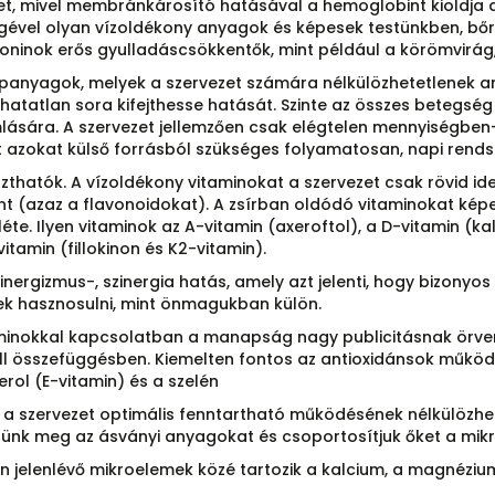
et, mivel membránkárosító hatásával a hemoglobint kioldja a
égével olyan vízoldékony anyagok és képesek testünkben, bő
poninok erős gyulladáscsökkentők, mint például a körömvirág
ápanyagok, melyek a szervezet számára nélkülözhetetlenek 
atlan sora kifejthesse hatását. Szinte az összes betegség 
lására. A szervezet jellemzően csak elégtelen mennyiségben
ért azokat külső forrásból szükséges folyamatosan, napi rends
atók. A vízoldékony vitaminokat a szervezet csak rövid ideig
int (azaz a flavonoidokat). A zsírban oldódó vitaminokat kép
éte. Ilyen vitaminok az A-vitamin (axeroftol), a D-vitamin (kal
vitamin (fillokinon és K2-vitamin).
nergizmus-, szinergia hatás, amely azt jelenti, hogy bizonyo
k hasznosulni, mint önmagukban külön.
vitaminokkal kapcsolatban a manapság nagy publicitásnak örv
 összefüggésben. Kiemelten fontos az antioxidánsok működ
erol (E-vitamin) és a szelén
 a szervezet optimális fenntartható működésének nélkülözhe
ünk meg az ásványi anyagokat és csoportosítjuk őket a mik
jelenlévő mikroelemek közé tartozik a kalcium, a magnézium, 