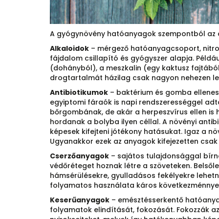
A gyógynövény hatóanyagok szempontból az a
Alkaloidok
– mérgező hatóanyagcsoport, nitrog
fájdalom csillapító és gyógyszer alapja. Példáu
(dohányból), a meszkalin (egy kaktusz fajtábó
drogtartalmát házilag csak nagyon nehezen le
Antibiotikumok
– baktérium és gomba ellenes 
egyiptomi fáraók is napi rendszerességgel adt
bőrgombának, de akár a herpeszvírus ellen is h
hordanak a bolyba ilyen céllal. A növényi ant
képesek kifejteni jótékony hatásukat. Igaz a nö
Ugyanakkor ezek az anyagok kifejezetten csak 
Cserzőanyagok
– sajátos tulajdonsággal bírn
védőréteget hoznak létre a szöveteken. Belsől
hámsérülésekre, gyulladásos fekélyekre lehet
folyamatos használata káros következménnyel,
Keserűanyagok
– emésztésserkentő hatóanyago
folyamatok elindítását, fokozását. Fokozzák a