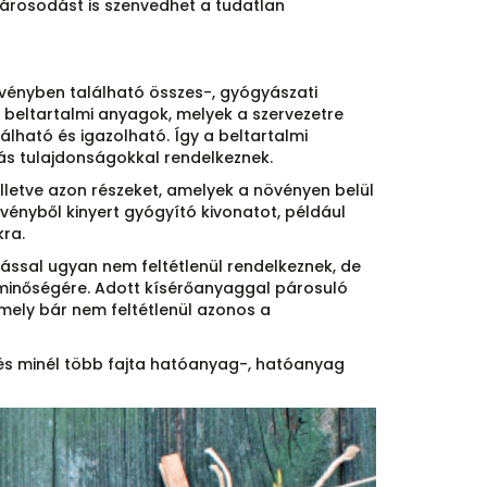
árosodást is szenvedhet a tudatlan
övényben található összes-, gyógyászati
beltartalmi anyagok, melyek a szervezetre
álható és igazolható. Így a beltartalmi
ás tulajdonságokkal rendelkeznek.
 illetve azon részeket, amelyek a növényen belül
vényből kinyert gyógyító kivonatot, például
kra.
tással ugyan nem feltétlenül rendelkeznek, de
minőségére. Adott kísérőanyaggal párosuló
mely bár nem feltétlenül azonos a
s minél több fajta hatóanyag-, hatóanyag