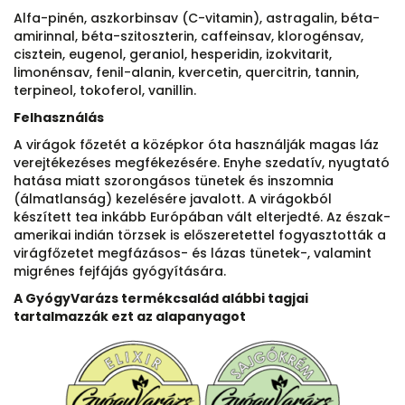
Alfa-pinén, aszkorbinsav (C-vitamin), astragalin, béta-
amirinnal, béta-szitoszterin, caffeinsav, klorogénsav,
cisztein, eugenol, geraniol, hesperidin, izokvitarit,
limonénsav, fenil-alanin, kvercetin, quercitrin, tannin,
terpineol, tokoferol, vanillin.
Felhasználás
A virágok főzetét a középkor óta használják magas láz
verejtékezéses megfékezésére. Enyhe szedatív, nyugtató
hatása miatt szorongásos tünetek és inszomnia
(álmatlanság) kezelésére javalott. A virágokból
készített tea inkább Európában vált elterjedté. Az észak-
amerikai indián törzsek is előszeretettel fogyasztották a
virágfőzetet megfázásos- és lázas tünetek-, valamint
migrénes fejfájás gyógyítására.
A GyógyVarázs termékcsalád alábbi tagjai
tartalmazzák ezt az alapanyagot