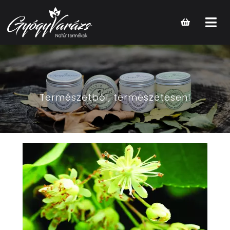
Open
main
menu
Természetből, természetesen!