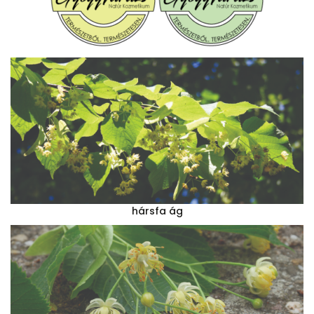
hársfa ág