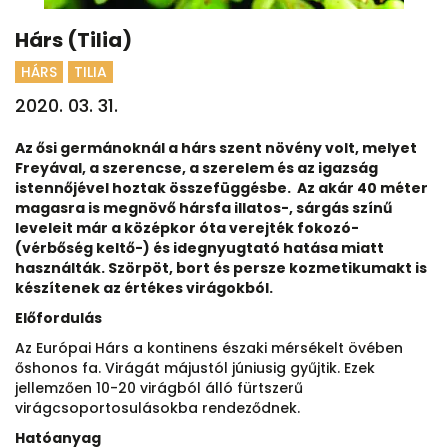
Hárs (Tilia)
HÁRS
TILIA
2020. 03. 31.
Az ősi germánoknál a hárs szent növény volt, melyet
Freyával, a szerencse, a szerelem és az igazság
istennőjével hoztak összefüggésbe. Az akár 40 méter
magasra is megnövő hársfa illatos-, sárgás színű
leveleit már a középkor óta verejték fokozó-
(vérbőség keltő-) és idegnyugtató hatása miatt
használták. Szörpöt, bort és persze kozmetikumakt is
készítenek az értékes virágokból.
Előfordulás
Az Európai Hárs a kontinens északi mérsékelt övében
őshonos fa. Virágát májustól júniusig gyűjtik. Ezek
jellemzően 10-20 virágból álló fürtszerű
virágcsoportosulásokba rendeződnek.
Hatóanyag