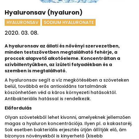
Hyaluronsav (hyaluron)
HYALURONSAV
SODIUM HYALURONATE
2020. 03. 08.
A hyaluronsav az állati és növényi szervezetben,
minden testszövetben megtalálható fehérje, a
proccok alapvető alkotóeleme. Koncentráltan a
szívbillentyűkben, az ízületi folyadékban és a
szemben is megtalálható.
A hyaluronsav segít a víz megkötésében a szöveteken
belül, továbbá erős antioxidáns tartalmának
köszönhetően véd a káros környezeti hatásoktól.
Antibakteriális hatással is rendelkezik.
Előfordulás
Olyan szövetekből lehet kivonni, amelyeknek jellemzően
magas a hyaluron koncentrációja. Ilyen pl. a kakastaréj.
Sok esetben bakteriális erjesztés útján állítják elő, ám
bizonyos növényekből is kinyerhető (kisebb