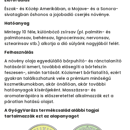
Észak- és Közép Amerikában, a Mojave- és a Sonora-
sivatagban őshonos a jojobadió cserjés növénye.
Hatóanyag
Mintegy 10 féle, különböző zsírsav (pl. palmitin- és
palmitonsav, behénsav, lignocerinsav, nervonsav,
sztearinsav stb.) alkotja a dió súlyánk nagyjából felét.
Felhasználás
A növény olaja egyedülálló bőrpuhító- és ránctalanító
hatásáról ismert, továbbá elősegíti a bőrfelszín
feszesen-, simán tartását. Közismert bőrfiatalító, ezért
gyakran találkozhatunk vele a prémium minőségű
kozmetikumokban, akár önállóan, akár további
hatóanyagok kísérőjeként. Masszázsra- és
aromaterápiára is előszeretettel alkalmazzák ezt a
páratlan hatású olajat.
A GyógyVarázs termékcsalád alábbi tagjai
tartalmazzák ezt az alapanyagot