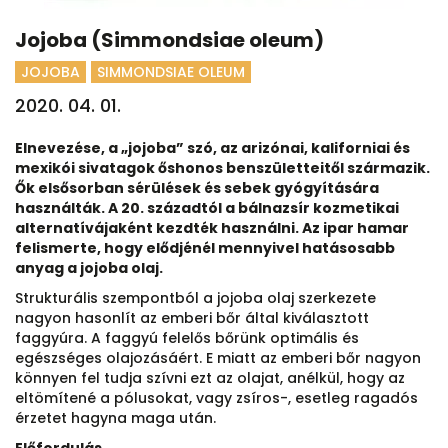
Jojoba (Simmondsiae oleum)
JOJOBA
SIMMONDSIAE OLEUM
2020. 04. 01.
Elnevezése, a „jojoba” szó, az arizónai, kaliforniai és
mexikói sivatagok őshonos benszületteitől származik.
Ők elsősorban sérülések és sebek gyógyítására
használták. A 20. századtól a bálnazsír kozmetikai
alternatívájaként kezdték használni. Az ipar hamar
felismerte, hogy elődjénél mennyivel hatásosabb
anyag a jojoba olaj.
Strukturális szempontból a jojoba olaj szerkezete
nagyon hasonlít az emberi bőr által kiválasztott
faggyúra. A faggyú felelős bőrünk optimális és
egészséges olajozásáért. E miatt az emberi bőr nagyon
könnyen fel tudja szívni ezt az olajat, anélkül, hogy az
eltömítené a pólusokat, vagy zsíros-, esetleg ragadós
érzetet hagyna maga után.
Előfordulás