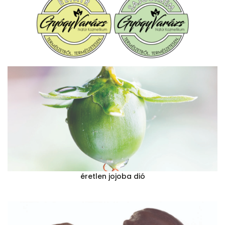
éretlen jojoba dió