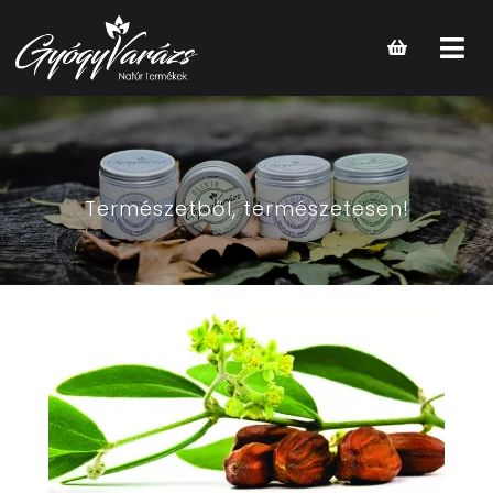
Open
main
menu
Természetből, természetesen!