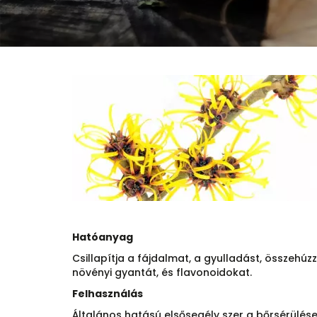
Hatóanyag
Csillapítja a fájdalmat, a gyulladást, összehúzz
növényi gyantát, és flavonoidokat.
Felhasználás
Általános hatású elsősegély szer a bőrsérülés