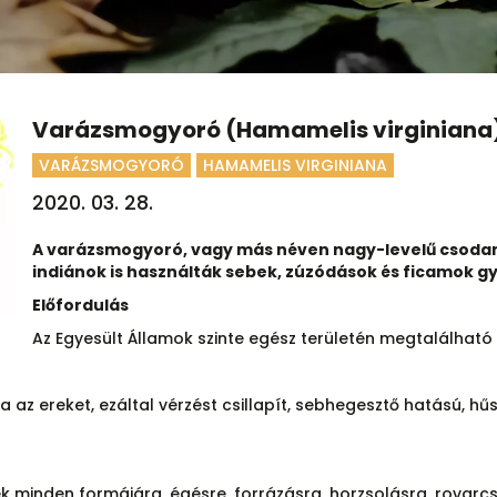
Varázsmogyoró (Hamamelis virginiana
VARÁZSMOGYORÓ
HAMAMELIS VIRGINIANA
2020. 03. 28.
A varázsmogyoró, vagy más néven nagy-levelű csodamo
indiánok is használták sebek, zúzódások és ficamok g
Előfordulás
Az Egyesült Államok szinte egész területén megtalálható 
a az ereket, ezáltal vérzést csillapít, sebhegesztő hatású, hűsí
ek minden formájára, égésre, forrázásra, horzsolásra, rovarc