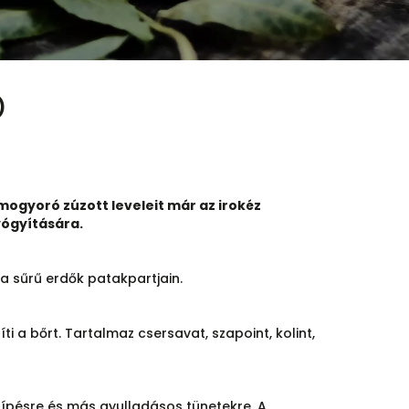
)
gyoró zúzott leveleit már az irokéz
yógyítására.
a sűrű erdők patakpartjain.
ti a bőrt. Tartalmaz csersavat, szapoint, kolint,
sípésre és más gyulladásos tünetekre. A