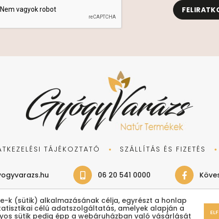
FELIRATK
ATKEZELÉSI TÁJÉKOZTATÓ
SZÁLLÍTÁS ÉS FIZETÉS
ogyvarazs.hu
06 20 541 0000
Köves
e-k (sütik) alkalmazásának célja, egyrészt a honlap
tisztikai célú adatszolgáltatás, amelyek alapján a
EL
yos sütik pedig épp a webáruházban való vásárlását