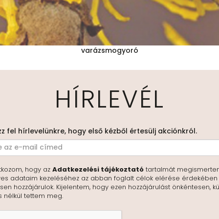
varázsmogyoró
HÍRLEVÉL
zz fel hírlevelünkre, hogy első kézből értesülj akciónkról.
tkozom, hogy az
Adatkezelési tájékoztató
tartalmát megismerte
es adataim kezeléséhez az abban foglalt célok elérése érdekében
en hozzájárulok. Kijelentem, hogy ezen hozzájárulást önkéntesen, kü
s nélkül tettem meg.