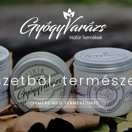
zetből, termész
ISMERD MEG TERMÉKEINKET