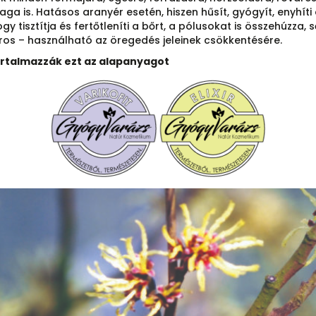
a is. Hatásos aranyér esetén, hiszen hűsít, gyógyít, enyhíti
ogy tisztítja és fertőtleníti a bőrt, a pólusokat is összehúzza,
íros – használható az öregedés jeleinek csökkentésére.
artalmazzák ezt az alapanyagot