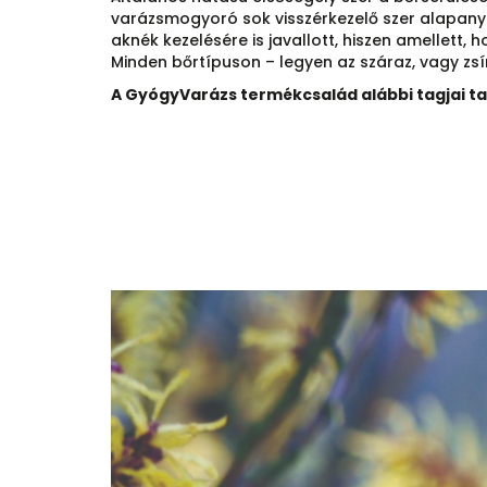
varázsmogyoró sok visszérkezelő szer alapanyag
aknék kezelésére is javallott, hiszen amellett, h
Minden bőrtípuson – legyen az száraz, vagy zs
A GyógyVarázs termékcsalád alábbi tagjai t