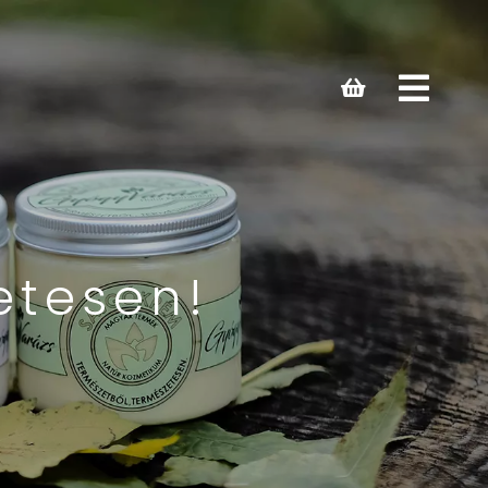
Open
main
menu
etesen!