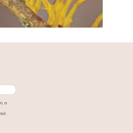
m, a
lső