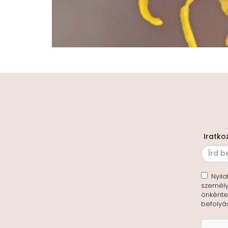
Iratko
Nyila
személy
önkéntes
befolyá