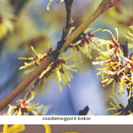
csodamogyoró bokor