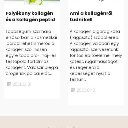
Folyékony kollagén
Ami a kollagénről
és a kollagén peptid
tudni kell
Többségünk számára
A kollagén a görög kólla
elsősorban a kozmetikai
(ragasztó) szóból ered.
iparból lehet ismerős a
A kollagén valóban egy
kollagén szó, hiszen
ragasztó: szervezetünk
egyre több arc-, haj- és
fontos építőeleme, mely
testápoló tartalmaz
kötést, rugalmasságot
kollagént. Valószínűleg a
és regeneráló
drogériák polcai előt...
képességet nyújt a
testün...
2021.03.01
2020.07.01