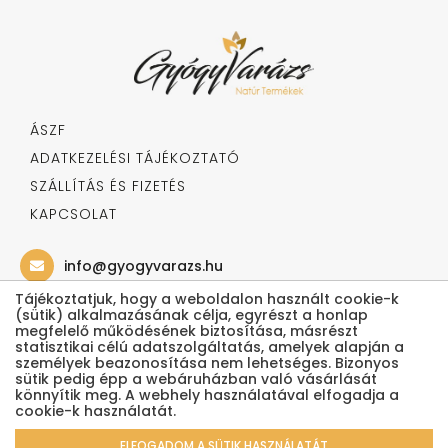
ÁSZF
ADATKEZELÉSI TÁJÉKOZTATÓ
SZÁLLÍTÁS ÉS FIZETÉS
KAPCSOLAT
info@gyogyvarazs.hu
Tájékoztatjuk, hogy a weboldalon használt cookie-k
(sütik) alkalmazásának célja, egyrészt a honlap
06 20 541 0000
megfelelő működésének biztosítása, másrészt
statisztikai célú adatszolgáltatás, amelyek alapján a
személyek beazonosítása nem lehetséges. Bizonyos
Kövess minket!
sütik pedig épp a webáruházban való vásárlását
könnyítik meg. A webhely használatával elfogadja a
cookie-k használatát.
ELFOGADOM A SÜTIK HASZNÁLATÁT