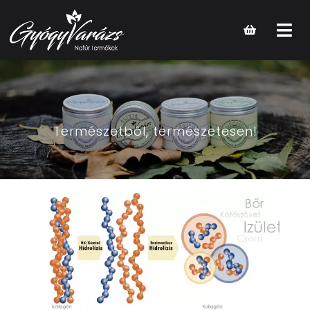
Open
main
menu
Természetből, természetesen!