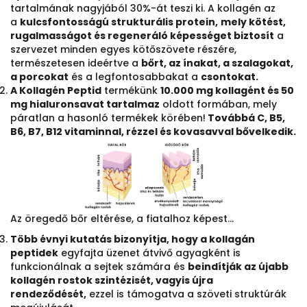
tartalmának nagyjából 30%-át teszi ki. A kollagén az
a
kulcsfontosságú strukturális protein,
mely kötést,
rugalmasságot és regeneráló képességet biztosít
a
szervezet minden egyes kötőszövete részére,
természetesen ideértve a
bőrt, az ínakat, a szalagokat,
a porcokat
és a legfontosabbakat a
csontokat.
A Kollagén Peptid
termékünk
10.000 mg kollagént és 50
mg hialuronsavat tartalmaz
oldott formában, mely
páratlan a hasonló termékek körében!
Továbbá C, B5,
B6, B7, B12 vitaminnal, rézzel és kovasavval bővelkedik.
Az öregedő bőr eltérése, a fiatalhoz képest…
Több évnyi kutatás bizonyítja, hogy a kollagán
peptidek
egyfajta üzenet átvivő agyagként is
funkcionálnak a sejtek számára és
beindítják az újabb
kollagén rostok szintézisét, vagyis újra
rendeződését,
ezzel is támogatva a szöveti struktúrák