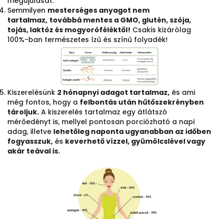
megújulását.
Semmilyen
mesterséges anyagot nem
tartalmaz,
továbbá mentes a GMO, glutén, szója,
tojás, laktóz és mogyoróféléktől!
Csakis kizárólag
100%-ban természetes ízű és színű folyadék!
Kiszerelésünk
2 hónapnyi adagot tartalmaz,
és ami
még fontos, hogy a
felbontás után hűtőszekrényben
tároljuk.
A kiszerelés tartalmaz egy átlátszó
mérőedényt is, mellyel pontosan porciózható a napi
adag, illetve
lehetőleg naponta ugyanabban az időben
fogyasszuk,
és
keverhető vízzel, gyümölcslével vagy
akár teával is.