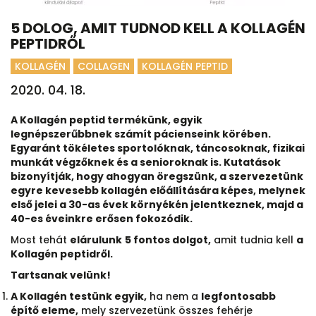
5 DOLOG, AMIT TUDNOD KELL A KOLLAGÉN
PEPTIDRŐL
KOLLAGÉN
COLLAGEN
KOLLAGÉN PEPTID
2020. 04. 18.
A Kollagén peptid termékünk, egyik
legnépszerűbbnek számít pácienseink körében.
Egyaránt tökéletes sportolóknak, táncosoknak, fizikai
munkát végzőknek és a senioroknak is. Kutatások
bizonyítják, hogy ahogyan öregszünk, a szervezetünk
egyre kevesebb kollagén előállítására képes, melynek
első jelei a 30-as évek környékén jelentkeznek, majd a
40-es éveinkre erősen fokozódik.
Most tehát
elárulunk
5 fontos dolgot,
amit tudnia kell
a
Kollagén peptidről.
Tartsanak velünk!
A Kollagén testünk egyik,
ha nem a
legfontosabb
építő eleme,
mely szervezetünk összes fehérje