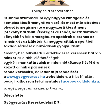
Kollagén a szervezetben
Szumma Szummárum egy nagyon kimagasló és
komplex készítményről van szó, és most már a kedves
olvasó is megismerte e nagyszerű készítmény
jótékony hatásait. Összegezve tehát, használatával
könyebbé válik a mozgás, strapabíróbb lesznek az
izmaink és az izületeink, meggyorsítják a sportból
fakadó sérülések, húzódások gyógyulását.
Amennyiben felkeltettük érdeklődését,
keressen bátran
minket
az alábbi elérhetőségek
egyikén,
munkatársaink minden hétköznap 8 és 16 óra
között állnak a páciensek
rendelkezéseire,
de
leadhatja rendelését
a
www.gyogyvarazs.hu
weboldalon,
a friss hírekért
pedig
íratkozzon fel a hivatalos
facebook oldalunkra.
Jó egészséget, és minden jó kívánva,
Üdvözlettel:
Gyógyvarázs Kereskedelmi Kft.