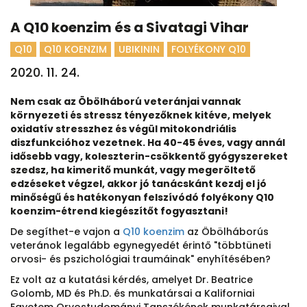
A Q10 koenzim és a Sivatagi Vihar
Q10
Q10 KOENZIM
UBIKININ
FOLYÉKONY Q10
2020. 11. 24.
Nem csak az Öbölháború veteránjai vannak
környezeti és stressz tényezőknek kitéve, melyek
oxidatív stresszhez és végül mitokondriális
diszfunkcióhoz vezetnek. Ha 40-45 éves, vagy annál
idősebb vagy, koleszterin-csökkentő gyógyszereket
szedsz, ha kimeritő munkát, vagy megeröltető
edzéseket végzel, akkor jó tanácskánt kezdj el jó
minőségű és hatékonyan felszívódó folyékony Q10
koenzim-étrend kiegészítőt fogyasztani!
De segíthet-e vajon a
Q10 koenzim
az Öbölháborús
veteránok legalább egynegyedét érintő "többtüneti
orvosi- és pszichológiai traumáinak" enyhítésében?
Ez volt az a kutatási kérdés, amelyet Dr. Beatrice
Golomb, MD és Ph.D. és munkatársai a Kaliforniai
Egyetem Orvostudományi Tanszékének munkatársaival