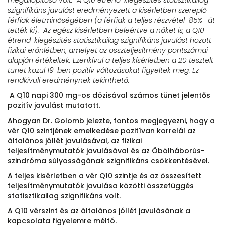
szignifikáns javulást eredményezett a kisérletben szereplő
férfiak életminőségében (a férfiak a teljes részvétel 85% -át
tették ki). Az egész kísérletben beleértve a nőket is, a Q10
étrend-kiegészítés statisztikailag szignifikáns javulást hozott
fizikai erőnlétben, amelyet az összteljesítmény pontszámai
alapján értékeltek. Ezenkívül a teljes kísérletben a 20 tesztelt
tünet közül 19-ben pozitív változásokat figyeltek meg. Ez
rendkívüli eredménynek tekinthető.
A Q10 napi 300 mg-os dózisával számos tünet jelentős
pozitív javulást mutatott.
Ahogyan Dr. Golomb jelezte, fontos megjegyezni, hogy a
vér Q10 szintjének emelkedése pozitívan korrelál az
általános jóllét javulásával, az fizikai
teljesítménymutatók javulásával és az Öbölháborús-
szindróma súlyosságának szignifikáns csökkentésével.
A teljes kisérletben a vér Q10 szintje és az összesített
teljesítménymutatók javulása közötti összefüggés
statisztikailag szignifikáns volt.
A Q10 vérszint és az általános jóllét javulásának a
kapcsolata figyelemre méltó.