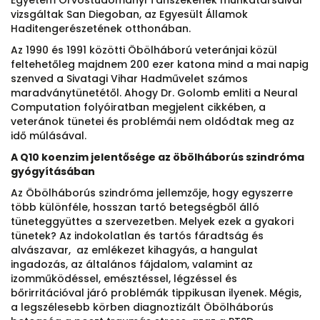
vizsgáltak San Diegoban, az Egyesült Államok
Haditengerészetének otthonában.
Az 1990 és 1991 közötti Öbölháború veteránjai közül
feltehetőleg majdnem 200 ezer katona mind a mai napig
szenved a Sivatagi Vihar Hadművelet számos
maradványtünetétől. Ahogy Dr. Golomb emliti a Neural
Computation folyóiratban megjelent cikkében, a
veteránok tünetei és problémái nem oldódtak meg az
idő múlásával.
A Q10 koenzim jelentősége az öbölháborús szindróma
gyógyításában
Az Öbölháborús szindróma jellemzője, hogy egyszerre
több különféle, hosszan tartó betegségből álló
tüneteggyüttes a szervezetben. Melyek ezek a gyakori
tünetek? Az indokolatlan és tartós fáradtság és
alvászavar, az emlékezet kihagyás, a hangulat
ingadozás, az általános fájdalom, valamint az
izomműködéssel, emésztéssel, légzéssel és
bőrirritációval járó problémák tippikusan ilyenek. Mégis,
a legszélesebb körben diagnoztizált Öbölháborús