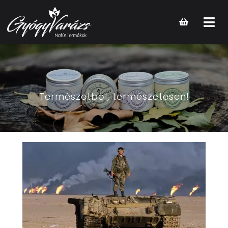
Open
main
menu
Természetből, természetesen!