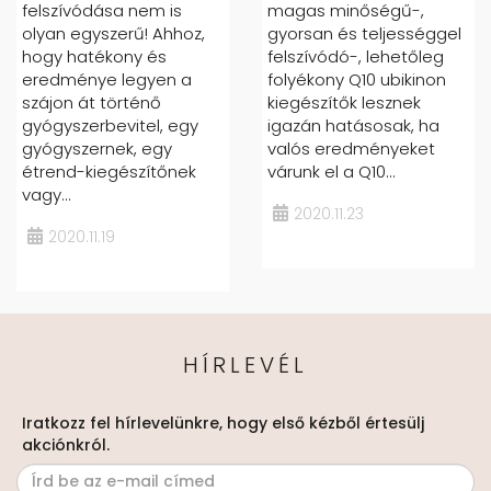
felszívódása nem is
magas minőségű-,
olyan egyszerű! Ahhoz,
gyorsan és teljességgel
hogy hatékony és
felszívódó-, lehetőleg
eredménye legyen a
folyékony Q10 ubikinon
szájon át történő
kiegészítők lesznek
gyógyszerbevitel, egy
igazán hatásosak, ha
gyógyszernek, egy
valós eredményeket
étrend-kiegészítőnek
várunk el a Q10...
vagy...
2020.11.23
2020.11.19
HÍRLEVÉL
Iratkozz fel hírlevelünkre, hogy első kézből értesülj
akciónkról.