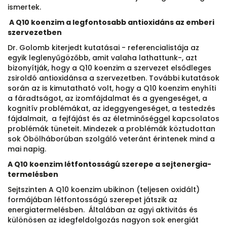
ismertek.
A Q10 koenzim a legfontosabb antioxidáns az emberi
szervezetben
Dr. Golomb kiterjedt kutatásai - referencialistája az
egyik leglenyűgözőbb, amit valaha lathattunk-, azt
bizonyítják, hogy a Q10 koenzim a szervezet elsődleges
zsiroldó antioxidánsa a szervezetben. További kutatások
során az is kimutatható volt, hogy a Q10 koenzim enyhíti
a fáradtságot, az izomfájdalmat és a gyengeséget, a
kognitív problémákat, az ideggyengeséget, a testedzés
fájdalmait, a fejfájást és az életminőséggel kapcsolatos
problémák tüneteit. Mindezek a problémák köztudottan
sok Öbölháborúban szolgáló veteránt érintenek mind a
mai napig.
A Q10 koenzim létfontosságú szerepe a sejtenergia-
termelésben
Sejtszinten A Q10 koenzim ubikinon (teljesen oxidált)
formájában létfontosságú szerepet játszik az
energiatermelésben. Általában az agyi aktivitás és
különösen az idegfeldolgozás nagyon sok energiát