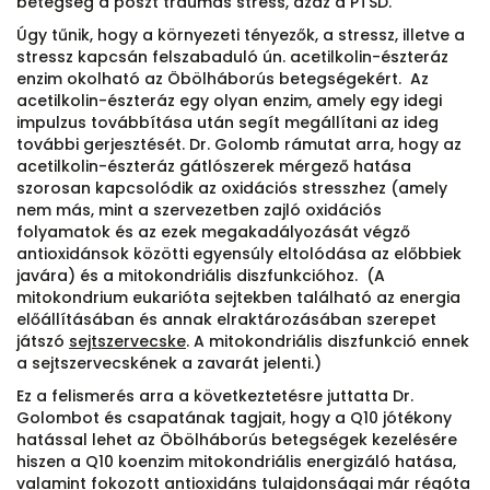
betegség a poszt traumás stress, azaz a PTSD.
Úgy tűnik, hogy a környezeti tényezők, a stressz, illetve a
stressz kapcsán felszabaduló ún. acetilkolin-észteráz
enzim okolható az Öbölháborús betegségekért. Az
acetilkolin-észteráz egy olyan enzim, amely egy idegi
impulzus továbbítása után segít megállítani az ideg
további gerjesztését. Dr. Golomb rámutat arra, hogy az
acetilkolin-észteráz gátlószerek mérgező hatása
szorosan kapcsolódik az oxidációs stresszhez (amely
nem más, mint a szervezetben zajló oxidációs
folyamatok és az ezek megakadályozását végző
antioxidánsok közötti egyensúly eltolódása az előbbiek
javára) és a mitokondriális diszfunkcióhoz. (A
mitokondrium eukarióta sejtekben található az energia
előállításában és annak elraktározásában szerepet
játszó
sejtszervecske
. A mitokondriális diszfunkció ennek
a sejtszervecskének a zavarát jelenti.)
Ez a felismerés arra a következtetésre juttatta Dr.
Golombot és csapatának tagjait, hogy a Q10 jótékony
hatással lehet az Öbölháborús betegségek kezelésére
hiszen a Q10 koenzim mitokondriális energizáló hatása,
valamint fokozott antioxidáns tulajdonságai már régóta