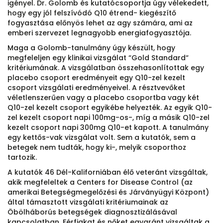
igényel. Dr. Golomb és kutatócsoportja úgy vélekedett,
hogy egy jól felszívódó Q10 étrend- kiegészítő
fogyasztása előnyös lehet az agy számára, ami az
emberi szervezet legnagyobb energiafogyasztója.
Maga a Golomb-tanulmány úgy készült, hogy
megfeleljen egy klinikai vizsgálat “Gold Standard“
kritériumának. A vizsgálatban összehasonlítottak egy
placebo csoport eredményeit egy Q10-zel kezelt
csoport vizsgálati eredményeivel. A résztvevőket
véletlenszerűen vagy a placebo csoportba vagy két
Q10-zel kezelt csoport egyikébe helyezték. Az egyik Q10-
zel kezelt csoport napi 100mg-os-, míg a másik Q10-zel
kezelt csoport napi 300mg Q10-et kapott. A tanulmány
egy kettős-vak vizsgálat volt. Sem a kutatók, sem a
betegek nem tudták, hogy ki-, melyik csoporthoz
tartozik.
A kutatók 46 Dél-Kaliforniában élő veteránt vizsgáltak,
akik megfeleltek a Centers for Disease Control (az
amerikai Betegségmegelőzési és Járványügyi Központ)
által támasztott vizsgálati kritériumainak az
Öbölháborús betegségek diagnosztizálásával
kapcsolatban. Férfiakat és nőket egyaránt vizsgáltak a