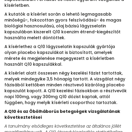
kísérletben.
A kutatók a kísérlet során a lehető legmagasabb
minőségű-, fokozottan gyors felszívódású- és magas
biológiai hasznosulású, olaj bázisú lágyzselatin
kapszulában kiszerelt Q10 koenzim étrend-kiegészítőt
használta melett döntöttek.
A kísérlethez a Q10 lágyzselatin kapszulák gyártója
olyan placebo kapszulákat is biztosított, amelyek
mérete és megjelenése megegyezett a kísérletben
használt Q10 kapszulákkal.
A kísérlet alatt összesen négy kezelési fázist tartottak,
melyek mindegyike 3,5 hónapig tartott. A vizsgálat négy
fázisából kettőben minden résztvevő kizárólag placebo
kapszulát kapott. A Q10 kezelési fázisokban a résztvevők
napi 100mg, vagy 300mg Q10 dózist kaptak, attól
függően, hogy melyik kísérleti csoporthoz tartoztak.
A Q10 és az Öbölháborús betegségek vizsgálatának
következtetései
A tanulmány elsődleges következtetése az általános jóllét
megállapítása volt. A Q10 étrend-kiegészítés statisztikailag