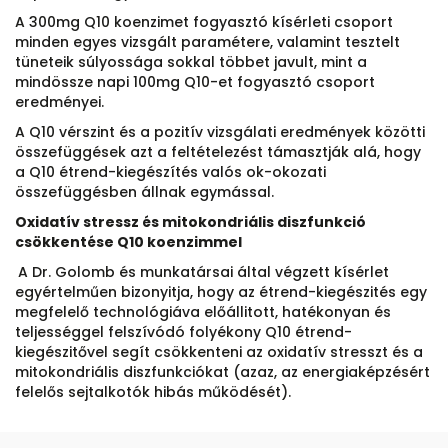
A 300mg Q10 koenzimet fogyasztó kísérleti csoport
minden egyes vizsgált paramétere, valamint tesztelt
tüneteik súlyossága sokkal többet javult, mint a
mindössze napi 100mg Q10-et fogyasztó csoport
eredményei.
A Q10 vérszint és a pozitív vizsgálati eredmények közötti
összefüggések azt a feltételezést támasztják alá, hogy
a Q10 étrend-kiegészítés valós ok-okozati
összefüggésben állnak egymással.
Oxidatív stressz és mitokondriális diszfunkció
csökkentése Q10 koenzimmel
A Dr. Golomb és munkatársai által végzett kísérlet
egyértelműen bizonyitja, hogy az étrend-kiegészités egy
megfelelő technológiáva előállitott, hatékonyan és
teljességgel felszívódó folyékony Q10 étrend-
kiegészitővel segít csökkenteni az oxidatív stresszt és a
mitokondriális diszfunkciókat (azaz, az energiaképzésért
felelős sejtalkotók hibás működését).