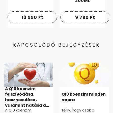
200ML
13 990
Ft
9 790
Ft
KAPCSOLÓDÓ BEJEGYZÉSEK
A Q10 koenzim
felszívódása,
Q10 koenzim minden
hasznosulása,
napra
valamint hatása a...
A Q10 koenzim
Tény, hogy csak a