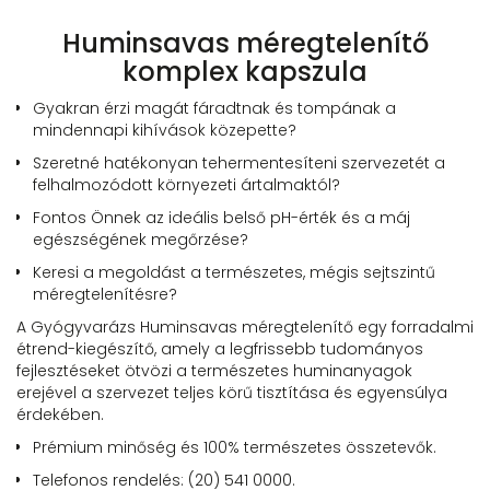
Huminsavas méregtelenítő
komplex kapszula
Gyakran érzi magát fáradtnak és tompának a
mindennapi kihívások közepette?
Szeretné hatékonyan tehermentesíteni szervezetét a
felhalmozódott környezeti ártalmaktól?
Fontos Önnek az ideális belső pH-érték és a máj
egészségének megőrzése?
Keresi a megoldást a természetes, mégis sejtszintű
méregtelenítésre?
A Gyógyvarázs Huminsavas méregtelenítő egy forradalmi
étrend-kiegészítő, amely a legfrissebb tudományos
fejlesztéseket ötvözi a természetes huminanyagok
erejével a szervezet teljes körű tisztítása és egyensúlya
érdekében.
Prémium minőség és 100% természetes összetevők.
Telefonos rendelés: (20) 541 0000.