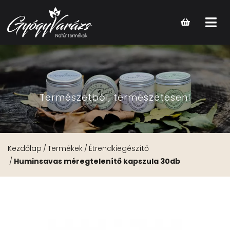
Open
main
menu
Természetből, természetesen!
Kezdőlap
Termékek
Étrendkiegészítő
Huminsavas méregtelenítő kapszula 30db