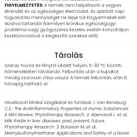
FIGYELMEZTETÉS:
A termék nem helyettesíti a vegyes
étrendet és az egészséges életmódot. Az ajánlott napi
fogyasztási mennyiséget ne lépje túl! Kisgyermekek elől
elzárva tartandó! Bármilyen krónikus egészségügyi
probléma vagy gyógyszeres kezelés esetén konzultáljon
kezelőorvosával a kiegészítő szedése előtt.
Tárolás
Száraz, hűvös és fénytől védett helyen, 5-30 °C közötti
hőmérsékleten tárolandó. Felbontás után a kupakot
mindig szorosan zárja vissza. A termék felbontás után 6
hónapig tartható el.
Hivatkozott klinikai vizsgálatok és források:
1. Van Rensburg
C.E.: The Antiinflammatory Properties of Humic Substances:
A Mini Review. Phytotherapy Research.
2. Abenavoli L. et al.:
Milk thistle in liver diseases: past, present, future.
Phytotherapy Research.
3. Butawan M. et al.:
Methylsulfonylmethane: Applications and Safety of a Novel