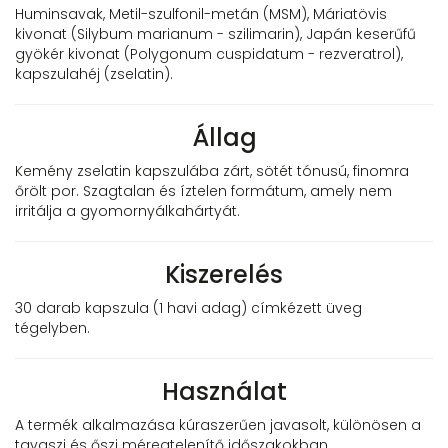
Huminsavak, Metil-szulfonil-metán (MSM), Máriatövis
kivonat (Silybum marianum - szilimarin), Japán keserűfű
gyökér kivonat (Polygonum cuspidatum - rezveratrol),
kapszulahéj (zselatin).
Állag
Kemény zselatin kapszulába zárt, sötét tónusú, finomra
őrölt por. Szagtalan és íztelen formátum, amely nem
irritálja a gyomornyálkahártyát.
Kiszerelés
30 darab kapszula (1 havi adag) címkézett üveg
tégelyben.
Használat
A termék alkalmazása kúraszerűen javasolt, különösen a
tavaszi és őszi méregtelenítő időszakokban.