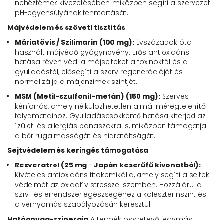
nehézfémek kivezetésében, miközben segíti a szervezet
pH-egyensúlyának fenntartását.
Májvédelem és szöveti tisztítás
Máriatövis / Szilimarin (100 mg):
Évszázadok óta
használt májvédő gyógynövény. Erős antioxidáns
hatása révén védi a májsejteket a toxinoktól és a
gyulladástól, elősegíti a szerv regenerációját és
normalizálja a májenzimek szintjét.
MSM (Metil-szulfonil-metán) (150 mg):
Szerves
kénforrás, amely nélkülözhetetlen a máj méregtelenítő
folyamataihoz. Gyulladáscsökkentő hatása kiterjed az
ízületi és allergiás panaszokra is, miközben támogatja
a bőr rugalmasságát és hidratáltságát.
Sejtvédelem és keringés támogatása
Rezveratrol (25 mg - Japán keserűfű kivonatból):
Kivételes antioxidáns fitokemikália, amely segíti a sejtek
védelmét az oxidatív stresszel szemben. Hozzájárul a
szív- és érrendszer egészségéhez a koleszterinszint és
a vérnyomás szabályozásán keresztül.
Hatóanyag-szinergia
A termék összetevői egymást