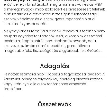
erősítve fejtik ki hatásukat: míg a huminsavak és az MSM
a méreganyagok mobilizálásáért és kivezetéséért felelnek,
a szilimarin és a rezveratrol biztosítják a létfontosságú
szervek védelmét és a sejtek gyors regenerációját a
tisztulási folyamat során.
A Gyógyvarázs formulája a konkurenciával szemben nem
csupán egyetlen területre fókuszál; a komplex összetétel
révén a méregtelenítés nemcsak hatékonyabb, de a
szervezet számára kíméletesebb is, garantálva a
magasabb fokú tisztaságot és a gyorsabb felszívódást.
Adagolás
Felnőttek számára napi 1 kapszula fogyasztása javasolt. A
kapszulát bőséges folyadékkal, lehetőleg étkezés közben
vagy után nyelje le a zökkenőmentes emésztés
érdekében.
Összetevők