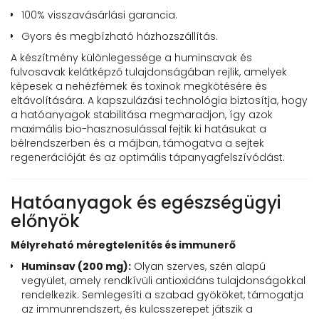
100% visszavásárlási garancia.
Gyors és megbízható házhozszállítás.
A készítmény különlegessége a huminsavak és
fulvosavak kelátképző tulajdonságában rejlik, amelyek
képesek a nehézfémek és toxinok megkötésére és
eltávolítására. A kapszulázási technológia biztosítja, hogy
a hatóanyagok stabilitása megmaradjon, így azok
maximális bio-hasznosulással fejtik ki hatásukat a
bélrendszerben és a májban, támogatva a sejtek
regenerációját és az optimális tápanyagfelszívódást.
Hatóanyagok és egészségügyi
előnyök
Mélyreható méregtelenítés és immunerő
Huminsav (200 mg):
Olyan szerves, szén alapú
vegyület, amely rendkívüli antioxidáns tulajdonságokkal
rendelkezik. Semlegesíti a szabad gyököket, támogatja
az immunrendszert, és kulcsszerepet játszik a