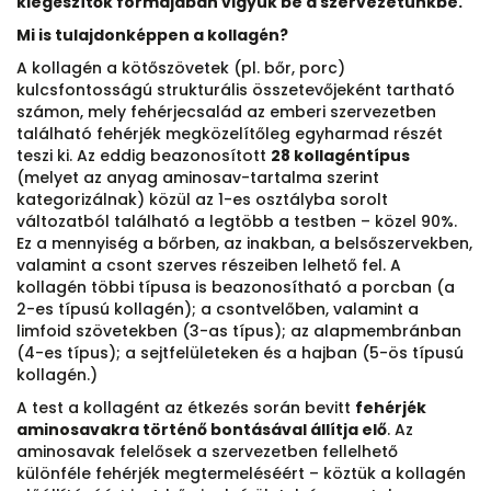
kiegészítők formájában vigyük be a szervezetünkbe.
Mi is tulajdonképpen a kollagén?
A kollagén a kötőszövetek (pl. bőr, porc)
kulcsfontosságú strukturális összetevőjeként tartható
számon, mely fehérjecsalád az emberi szervezetben
található fehérjék megközelítőleg egyharmad részét
teszi ki. Az eddig beazonosított
28 kollagéntípus
(melyet az anyag aminosav-tartalma szerint
kategorizálnak) közül az 1-es osztályba sorolt
változatból található a legtöbb a testben – közel 90%.
Ez a mennyiség a bőrben, az inakban, a belsőszervekben,
valamint a csont szerves részeiben lelhető fel. A
kollagén többi típusa is beazonosítható a porcban (a
2-es típusú kollagén); a csontvelőben, valamint a
limfoid szövetekben (3-as típus); az alapmembránban
(4-es típus); a sejtfelületeken és a hajban (5-ös típusú
kollagén.)
A test a kollagént az étkezés során bevitt
fehérjék
aminosavakra történő bontásával állítja elő
. Az
aminosavak felelősek a szervezetben fellelhető
különféle fehérjék megtermeléséért – köztük a kollagén