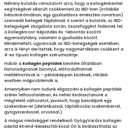
Néhány kutatás rámutatott arra, hogy a kollagénbevitel
segítségével sikerült csökkenteni az IBD-ben (irritábilis
bélszindrómában, egy gyulladásos emésztési zavarban)
szenvedő betegek fájdalmait. E szerint a kutatók, az IBD-
betegségek vizsgálata során, összefüggést fedeztek fel,
a kollegénrost-képződés és -lebontás közötti
egyensúlyhiány, valamint a gyulladás között.
Mindemellett, ugyancsak az IBD-betegségek esetében,
arra is fényt derítettek, hogy nagymértékben csökkent a
4-es típusú kollagén szérumszintje.
Habár a
kollagén peptidek
bevitele általában
biztonságosnak bizonyul, előfordulhatnak
mellékhatások is – példaképpen kiütések, ritkább
esetben májproblémák is.
Amennyiben nem tudunk eligazodni a kollagén peptidek
széles felhozatalában, és nehéz kiválasztanunk a
megfelelő változatot, javasolt, hogy beszéljünk egy
szakemberrel (dietetikussal, táplálkozási szakemberrel,
gyógyszerésszel, orvossal.)
A magas minőséggel rendelkező GyógyVarázs kollagén
peptid étrend-kiegészítői közül Ön is kiválaszthatja az