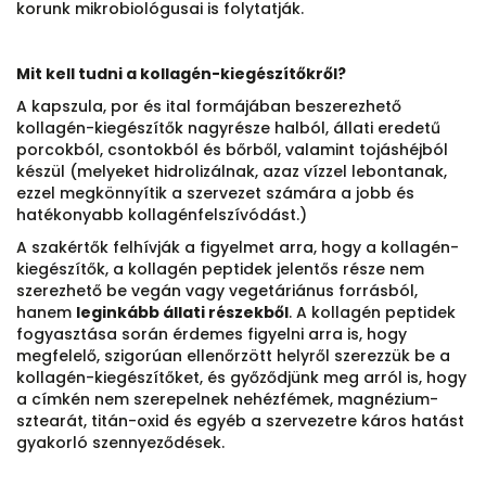
korunk mikrobiológusai is folytatják.
Mit kell tudni a kollagén-kiegészítőkről?
A kapszula, por és ital formájában beszerezhető
kollagén-kiegészítők nagyrésze halból, állati eredetű
porcokból, csontokból és bőrből, valamint tojáshéjból
készül (melyeket hidrolizálnak, azaz vízzel lebontanak,
ezzel megkönnyítik a szervezet számára a jobb és
hatékonyabb kollagénfelszívódást.)
A szakértők felhívják a figyelmet arra, hogy a kollagén-
kiegészítők, a kollagén peptidek jelentős része nem
szerezhető be vegán vagy vegetáriánus forrásból,
hanem
leginkább állati részekből
. A kollagén peptidek
fogyasztása során érdemes figyelni arra is, hogy
megfelelő, szigorúan ellenőrzött helyről szerezzük be a
kollagén-kiegészítőket, és győződjünk meg arról is, hogy
a címkén nem szerepelnek nehézfémek, magnézium-
sztearát, titán-oxid és egyéb a szervezetre káros hatást
gyakorló szennyeződések.