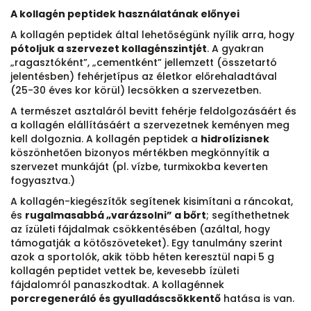
A kollagén peptidek használatának előnyei
A kollagén peptidek által lehetőségünk nyílik arra, hogy
pótoljuk a szervezet kollagénszintjét
. A gyakran
„ragasztóként”, „cementként” jellemzett (összetartó
jelentésben) fehérjetípus az életkor előrehaladtával
(25-30 éves kor körül) lecsökken a szervezetben.
A természet asztaláról bevitt fehérje feldolgozásáért és
a kollagén elállításáért a szervezetnek keményen meg
kell dolgoznia. A kollagén peptidek a
hidrolízisnek
köszönhetően bizonyos mértékben megkönnyítik a
szervezet munkáját (pl. vízbe, turmixokba keverten
fogyasztva.)
A kollagén-kiegészítők segítenek kisimítani a ráncokat,
és
rugalmasabbá „varázsolni” a bőrt
; segíthethetnek
az ízületi fájdalmak csökkentésében (azáltal, hogy
támogatják a kötőszöveteket). Egy tanulmány szerint
azok a sportolók, akik több héten keresztül napi 5 g
kollagén peptidet vettek be, kevesebb ízületi
fájdalomról panaszkodtak. A kollagénnek
porcregeneráló és gyulladáscsökkentő
hatása is van.