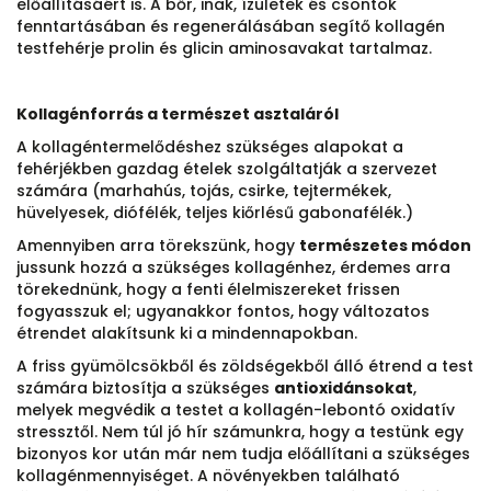
előállításáért is. A bőr, inak, ízületek és csontok
fenntartásában és regenerálásában segítő kollagén
testfehérje prolin és glicin aminosavakat tartalmaz.
Kollagénforrás a természet asztaláról
A kollagéntermelődéshez szükséges alapokat a
fehérjékben gazdag ételek szolgáltatják a szervezet
számára (marhahús, tojás, csirke, tejtermékek,
hüvelyesek, diófélék, teljes kiőrlésű gabonafélék.)
Amennyiben arra törekszünk, hogy
természetes módon
jussunk hozzá a szükséges kollagénhez, érdemes arra
törekednünk, hogy a fenti élelmiszereket frissen
fogyasszuk el; ugyanakkor fontos, hogy változatos
étrendet alakítsunk ki a mindennapokban.
A friss gyümölcsökből és zöldségekből álló étrend a test
számára biztosítja a szükséges
antioxidánsokat
,
melyek megvédik a testet a kollagén-lebontó oxidatív
stressztől. Nem túl jó hír számunkra, hogy a testünk egy
bizonyos kor után már nem tudja előállítani a szükséges
kollagénmennyiséget. A növényekben található