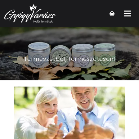
Open
main
menu
Természetből, természetesen!