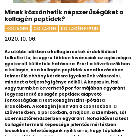
Minek köszönhetik népszerűségüket a
kollagén peptidek?
KOLLAGÉN
COLLAGEN
KOLLAGÉN PEPTID
2020. 10. 06.
Az utóbbi időkben a kollagén sokak érdeklődését
felkeltette, és egyre többen kíváncsiak az egészségre
gyakorolt különféle hatásaira. Ezért a következőkben
a kollagén, és a kollagén peptidek vonatkozásában
felmerülő néhány kérdésre igyekszünk válaszolni,
mindezt a teljesség igénye nélkül. A kapszula, ital,
vagy turmixba keverhető por formájában egyaránt
fogyasztható kollagén peptidek alapvető
fontosságúak a test kollagénszint-pótlása
érdekében. A kollagén jelen van a csontokban, a
szövetekben, a porcokban, a hajban, a szemben, sőt
az emésztőrendszerben egyaránt. Noha idővel a test
kollagéntermelő képessége jelentős mértékben
lecsökken, lehetőségünk nyílik arra, hogy táplálák-