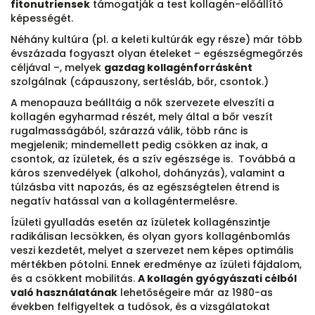
fitonutriensek
támogatják a test kollagén-előállító
képességét.
Néhány kultúra (pl. a keleti kultúrák egy része) már több
évszázada fogyaszt olyan ételeket – egészségmegőrzés
céljával –, melyek
gazdag kollagénforrásként
szolgálnak (cápauszony, sertésláb, bőr, csontok.)
A menopauza beálltáig a nők szervezete elveszíti a
kollagén egyharmad részét, mely által a bőr veszít
rugalmasságából, szárazzá válik, több ránc is
megjelenik; mindemellett pedig csökken az inak, a
csontok, az ízületek, és a szív egészsége is. Továbbá a
káros szenvedélyek (alkohol, dohányzás), valamint a
túlzásba vitt napozás, és az egészségtelen étrend is
negatív hatással van a kollagéntermelésre.
Ízületi gyulladás esetén az ízületek kollagénszintje
radikálisan lecsökken, és olyan gyors kollagénbomlás
veszi kezdetét, melyet a szervezet nem képes optimális
mértékben pótolni. Ennek eredménye az ízületi fájdalom,
és a csökkent mobilitás.
A kollagén gyógyászati célból
való használatának
lehetőségeire már az 1980-as
években felfigyeltek a tudósok, és a vizsgálatokat