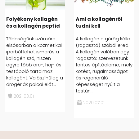
Folyékony kollagén
Ami a kollagénről
és a kollagén peptid
tudni kell
Többségünk számára
A kollagén a görög kólla
elsősorban a kozmetikai
(ragasztó) szóból ered.
iparból lehet ismerős a
A kollagén valóban egy
kollagén szó, hiszen
ragasztó: szervezetünk
egyre több arc-, haj- és
fontos építőeleme, mely
testápoló tartalmaz
kötést, rugalmasságot
kollagént. Valószínűleg a
és regeneráló
drogériák polcai előt...
képességet nyújt a
testün...
2021.03.01
2020.07.01