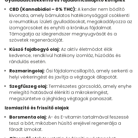
Gyulladáscsökkentő és fájdalomcsillapító komplex
CBD (Kannabidiol – 0% THC):
A kender nem bódító
kivonata, amely bámulatos hatékonysággal csökkenti
a reumatikus ízületi gyulladásokat, megakadályozza az
izomgörcsöket és enyhíti a krónikus fájdalmat.
Támogatja az idegrendszer megnyugvását és a
szövetek regenerációját.
Kúszó fajdbogyó olaj:
Az aktív életmódot élők
kedvence; rendkívül hatékony izomláz, húzódás és
rándulás esetén.
Rozmaringolaj:
Ősi fájdalomcsillapító, amely serkenti a
helyi vérkeringést és javítja a végtagok állapotát.
Szegfűszeg olaj:
Természetes görcsoldó, amely enyhe
melegítő hatásával élénkíti a mikrokeringést,
megszüntetve a jéghideg végtagok panaszait.
Izomlazító és frissítő olajok
Borsmenta olaj:
A- és E-vitamin tartalmával feszessé
teszi a bőrt, miközben hűsítő erejével regenerálja a
fáradt izmokat.