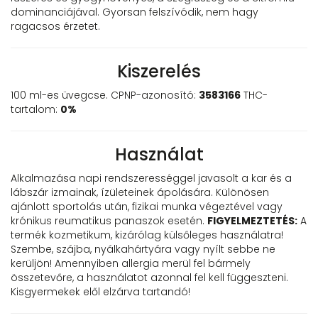
dominanciájával. Gyorsan felszívódik, nem hagy
ragacsos érzetet.
Kiszerelés
100 ml-es üvegcse. CPNP-azonosító:
3583166
THC-
tartalom:
0%
Használat
Alkalmazása napi rendszerességgel javasolt a kar és a
lábszár izmainak, ízületeinek ápolására. Különösen
ajánlott sportolás után, fizikai munka végeztével vagy
krónikus reumatikus panaszok esetén.
FIGYELMEZTETÉS:
A
termék kozmetikum, kizárólag külsőleges használatra!
Szembe, szájba, nyálkahártyára vagy nyílt sebbe ne
kerüljön! Amennyiben allergia merül fel bármely
összetevőre, a használatot azonnal fel kell függeszteni.
Kisgyermekek elől elzárva tartandó!