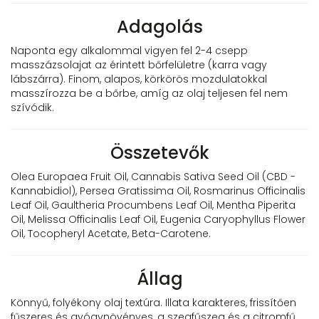
Adagolás
Naponta egy alkalommal vigyen fel 2-4 csepp
masszázsolajat az érintett bőrfelületre (karra vagy
lábszárra). Finom, alapos, körkörös mozdulatokkal
masszírozza be a bőrbe, amíg az olaj teljesen fel nem
szívódik.
Összetevők
Olea Europaea Fruit Oil, Cannabis Sativa Seed Oil (CBD -
Kannabidiol), Persea Gratissima Oil, Rosmarinus Officinalis
Leaf Oil, Gaultheria Procumbens Leaf Oil, Mentha Piperita
Oil, Melissa Officinalis Leaf Oil, Eugenia Caryophyllus Flower
Oil, Tocopheryl Acetate, Beta-Carotene.
Állag
Könnyű, folyékony olaj textúra. Illata karakteres, frissítően
fűszeres és gyógynövényes, a szegfűszeg és a citromfű