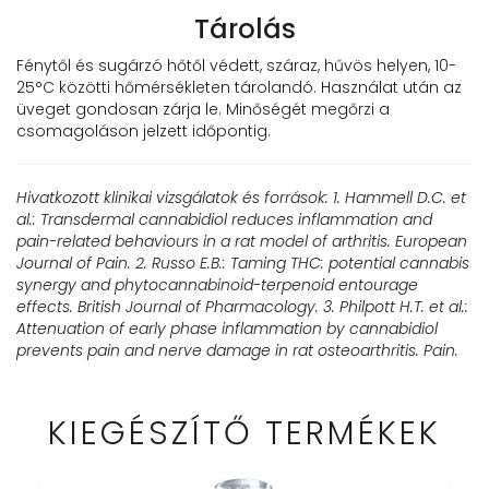
Tárolás
Fénytől és sugárzó hőtől védett, száraz, hűvös helyen, 10-
25°C közötti hőmérsékleten tárolandó. Használat után az
üveget gondosan zárja le. Minőségét megőrzi a
csomagoláson jelzett időpontig.
Hivatkozott klinikai vizsgálatok és források:
1. Hammell D.C. et
al.: Transdermal cannabidiol reduces inflammation and
pain-related behaviours in a rat model of arthritis. European
Journal of Pain.
2. Russo E.B.: Taming THC: potential cannabis
synergy and phytocannabinoid-terpenoid entourage
effects. British Journal of Pharmacology.
3. Philpott H.T. et al.:
Attenuation of early phase inflammation by cannabidiol
prevents pain and nerve damage in rat osteoarthritis. Pain.
KIEGÉSZÍTŐ TERMÉKEK