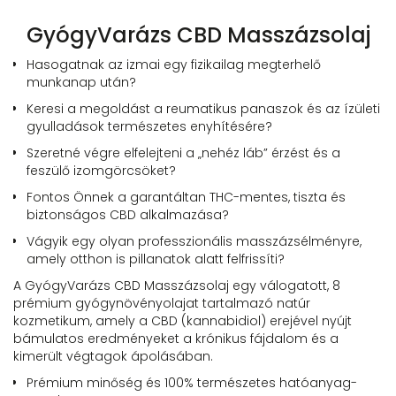
GyógyVarázs CBD Masszázsolaj
Hasogatnak az izmai egy fizikailag megterhelő
munkanap után?
Keresi a megoldást a reumatikus panaszok és az ízületi
gyulladások természetes enyhítésére?
Szeretné végre elfelejteni a „nehéz láb” érzést és a
feszülő izomgörcsöket?
Fontos Önnek a garantáltan THC-mentes, tiszta és
biztonságos CBD alkalmazása?
Vágyik egy olyan professzionális masszázsélményre,
amely otthon is pillanatok alatt felfrissíti?
A GyógyVarázs CBD Masszázsolaj egy válogatott, 8
prémium gyógynövényolajat tartalmazó natúr
kozmetikum, amely a CBD (kannabidiol) erejével nyújt
bámulatos eredményeket a krónikus fájdalom és a
kimerült végtagok ápolásában.
Prémium minőség és 100% természetes hatóanyag-