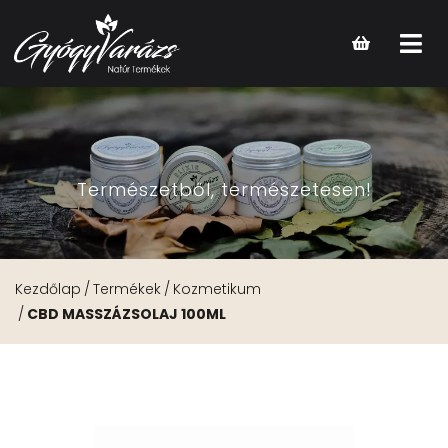
Open
main
menu
Természetből, természetesen!
Kezdőlap
Termékek
Kozmetikum
CBD MASSZÁZSOLAJ 100ML