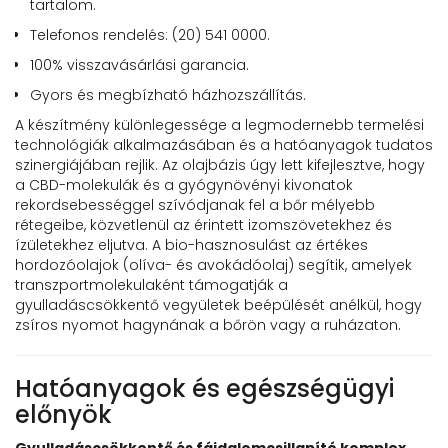
tartalom.
Telefonos rendelés: (20) 541 0000.
100% visszavásárlási garancia.
Gyors és megbízható házhozszállítás.
A készítmény különlegessége a legmodernebb termelési
technológiák alkalmazásában és a hatóanyagok tudatos
szinergiájában rejlik. Az olajbázis úgy lett kifejlesztve, hogy
a CBD-molekulák és a gyógynövényi kivonatok
rekordsebességgel szívódjanak fel a bőr mélyebb
rétegeibe, közvetlenül az érintett izomszövetekhez és
ízületekhez eljutva. A bio-hasznosulást az értékes
hordozóolajok (olíva- és avokádóolaj) segítik, amelyek
transzportmolekulaként támogatják a
gyulladáscsökkentő vegyületek beépülését anélkül, hogy
zsíros nyomot hagynának a bőrön vagy a ruházaton.
Hatóanyagok és egészségügyi
előnyök