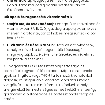
Citromfű olaj:
Nyugtatja és frissíti a végtagokat,
illóolaj-tartalma pedig pozitív hatással van az
általános közérzetre.
Bőrápoló és regeneráló vitaminmátrix
Olajfa olaj és Avokádóolaj:
Omega-3 zsírsavakban és
vitaminokban (A, B, C, D) gazdag alapolajok, amelyek
mélyen hidratálnak, tonizálnak és megszüntetik a bőr
feszülését.
E-vitamin és Béta-karotin:
Erőteljes antioxidánsok,
amelyek növelik a bőr regeneráló képességét,
megnyugtatják az érzékeny területeket és védelmet
nyújtanak a sejteknek.
A GyógyVarázs CBD Masszázsolaj tisztasága és
összetétele egyedülálló a piacon. Míg a konkurencia
gyakran hígított vagy THC-t tartalmazó kivonatokkal
dolgozik, mi szigorúan ellenőrzött, laboratóriumban
vizsgált, 0% THC-tartalmú formulát kínálunk, amely
allergénektől és mesterséges színezékektől mentes, így
garantálva a biztonságos és professzionális terápiás
hatást.