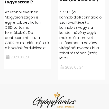
fogyasztani?
Az utóbbi években
A CBD (a
Magyarországon is
kannabidiol/cannabidiol
egyre többet hallani
szó rövidítése) a
CBD tartalmú
kannabisz vagyis a
termékekről. De
kender növény egyik
pontosan mi is az a
molekulája, melyet
CBD? És mi miért ajánljuk
elsősorban a növény
a hozzánk fordulóknak?
virágából nyernek ki, a
többi részében (szár,
2020.09.28
level...
2020.06.24