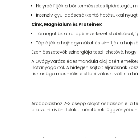
Helyreállítják a bőr természetes lipidrétegét
Intenzív gyulladáscsökkentő hatásukkal nyugtat
Cink, Magnézium és Proteinek
Támogatják a kollagénszerkezet stabilitását,
Táplálják a hajhagymákat és simítják a hajszál
Ezen összetevők szinergiája teszi lehetővé, hogy 
A GyógyVarázs édesmandula olaj azért emelkedik
illatanyagoktól. A hidegen sajtolt eljárásnak 
tisztasága maximális élettani választ vált ki a h
Arcápoláshoz 2-3 csepp olajat oszlasson el a 
a kezelni kívánt felület méretének függvényében