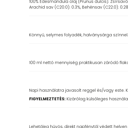
100% Édesmandula olaj (Prunus dulcis). Zsírsavössze
Arachid sav (C20:0): 0.3%, Behénsav (C22:0): 0.28%
Könnyű, selymes folyadék, halványsárga színnel.
100 ml nettó mennyiség praktikusan záródó fla
Napi használatra javasolt reggel és/vagy este.
FIGYELMEZTETÉS:
Kizárólag külsőleges használat
Lehetőleg hűvös, direkt napfénytől védett helyen