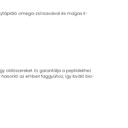
ytápláló omega-zsírsavaival és magas E-
agy oldószereket. Ez garantálja a peptidekhez
 hasonló az emberi faggyúhoz, így kiváló bio-