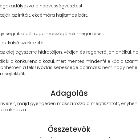
, megakadályozva a nedvességvesztést.
ják az irritált, ekcémára hajlamos bőrt.
 így segítik a bőr rugalmasságának megőrzését.
ak külső szerkezetét.
az olaj egyszerre hidratáljon, védjen és regeneráljon anélkül, 
 ki a konkurencia közül, mert mentes mindenféle kőolajszármaz
köszönhetően a felszívódás sebessége optimális: nem hagy nehé
ámsejtekből.
Adagolás
tenyerén, majd gyengéden masszírozza a megtisztított, enyhén
 alkalmazza.
Összetevők