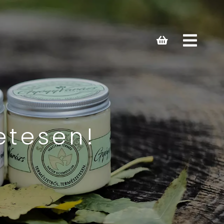
Open
main
menu
etesen!