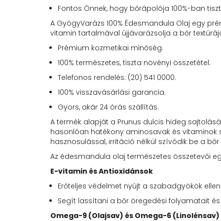
Fontos Önnek, hogy bőrápolója 100%-ban tiszt
A GyógyVarázs 100% Édesmandula Olaj egy prém
vitamin tartalmával újjávarázsolja a bőr textúráj
Prémium kozmetikai minőség.
100% természetes, tiszta növényi összetétel.
Telefonos rendelés: (20) 541 0000.
100% visszavásárlási garancia.
Gyors, akár 24 órás szállítás.
A termék alapját a Prunus dulcis hideg sajtolás
hasonlóan hatékony aminosavak és vitaminok sér
hasznosulással, irritáció nélkül szívódik be a bő
Az édesmandula olaj természetes összetevői egy
E-vitamin és Antioxidánsok
Erőteljes védelmet nyújt a szabadgyökök ellen
Segít lassítani a bőr öregedési folyamatait é
Omega-9 (Olajsav) és Omega-6 (Linolénsav)