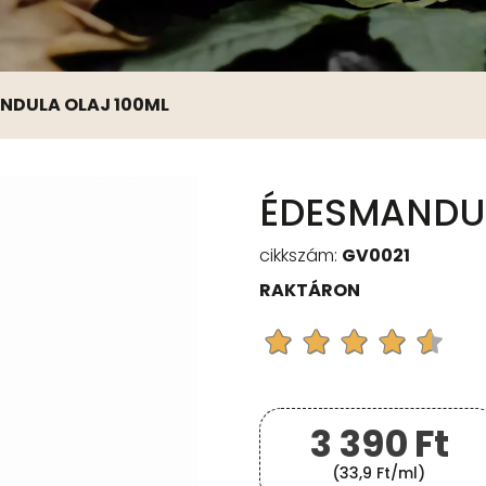
NDULA OLAJ 100ML
ÉDESMANDUL
cikkszám:
GV0021
RAKTÁRON
3 390
Ft
(33,9 Ft/ml)