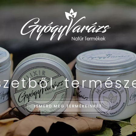
zetből, termész
ISMERD MEG TERMÉKEINKET