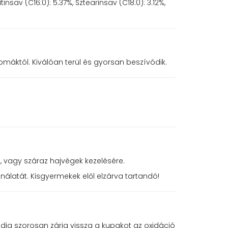
nsav (C16:0): 5.37%, Sztearinsav (C18:0): 3.12%,
omáktól. Kiválóan terül és gyorsan beszívódik.
, vagy száraz hajvégek kezelésére.
ználatát. Kisgyermekek elől elzárva tartandó!
ndig szorosan zárja vissza a kupakot az oxidáció