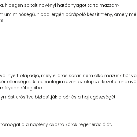
a, hidegen sajtolt növényi hatóanyagot tartalmazzon?
ium minőségű, hipoallergén bőrápoló készítmény, amely mél
át.
ával nyert olaj adja, mely eljárás során nem alkalmazunk hőt v
tetlenségét. A technológia révén az olaj szerkezete rendkívül
r mélyebb rétegeibe.
mást erősítve biztosítják a bőr és a haj egészségét.
.
s támogatja a napfény okozta károk regenerációját.