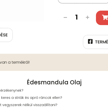
DÉSE
TERM
an a termékről!
Édesmandula Olaj
y érzékenynek?
res a striák és apró ráncok ellen?
vegyszerek nélkül visszaállítani?