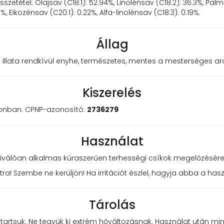
tétel: Olajsav (C18:1): 52.94%, Linolénsav (C18:2): 36.3%, Palmiti
, Eikozénsav (C20:1): 0.22%, Alfa-linolénsav (C18:3): 0.19%.
Állag
 Illata rendkívül enyhe, természetes, mentes a mesterséges ar
Kiszerelés
konban. CPNP-azonosító:
2736279
Használat
 Kiválóan alkalmas kúraszerűen terhességi csíkok megelőzésére
ra! Szembe ne kerüljön! Ha irritációt észlel, hagyja abba a has
Tárolás
 tartsuk. Ne tegyük ki extrém hőváltozásnak. Használat után mi