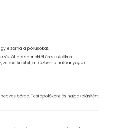
hogy elzárná a pórusokat.
éktól, parabenektől és szintetikus
z, zsíros érzetet, miközben a hatóanyagok
 nedves bőrbe. Testápolóként és hajpakolásként