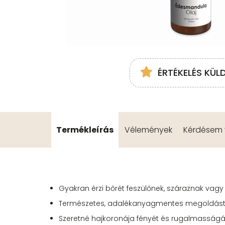
ÉRTÉKELÉS KÜL
Termékleírás
Vélemények
Kérdésem v
Gyakran érzi bőrét feszülőnek, száraznak vag
Természetes, adalékanyagmentes megoldást ke
Szeretné hajkoronája fényét és rugalmasságát 